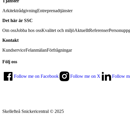
Tjänster
Arkitektrådgivning
Entreprenadtjänster
Det här är SSC
Om oss
Jobba hos oss
Kvalitet och miljö
Aktuellt
Referenser
Personuppg
Kontakt
Kundservice
Felanmälan
Förfrågningar
Följ oss
Follow me on Facebook
Follow me on X
Follow m
Skellefteå Snickericentral © 2025