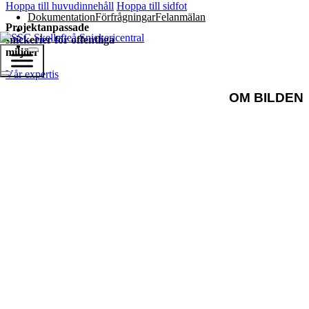
Hoppa till huvudinnehåll
Hoppa till sidfot
Dokumentation
Förfrågningar
Felanmälan
Projektanpassade
snickerier för offentliga
miljöer
Vår expertis
OM BILDEN