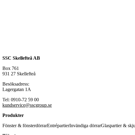
SSC Skellefteå AB
Box 761
931 27 Skellefteå
Besöksadress:
Lagergatan 1A
Tel: 0910-72 59 00
kundservice@sscgroup.se
Produkter
Fönster & fönsterdörrar
Entrépartier
Invändiga dörrar
Glaspartier & skj