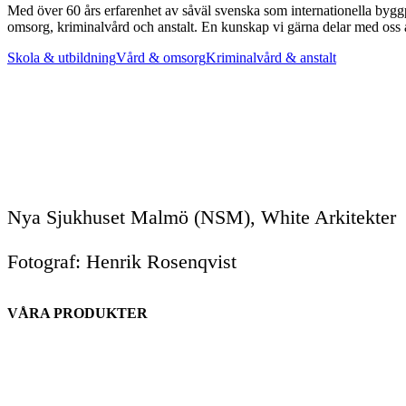
Med över 60 års erfarenhet av såväl svenska som internationella byggp
omsorg, kriminalvård och anstalt. En kunskap vi gärna delar med oss 
Skola & utbildning
Vård & omsorg
Kriminalvård & anstalt
Nya Sjukhuset Malmö (NSM), White Arkitekter
Fotograf: Henrik Rosenqvist
VÅRA PRODUKTER
Fönster & fönsterdörrar
Entrépartier
Invändiga dörrar
Glaspartier & skjutdörrar
Inredning & skåp
Invändig panel
Elcentralfronter