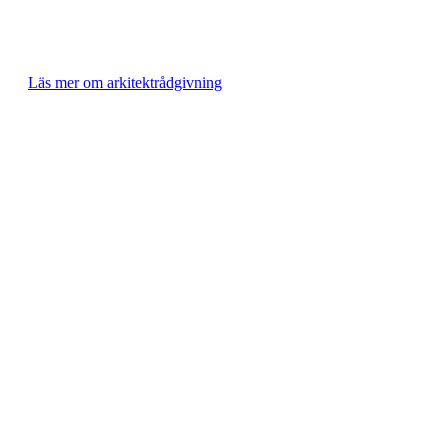
stab av rådgivare och tekniskt sakkunniga. Våra experter
hjälper dig med allt från produktval till specifika tekniska krav,
och ser till att du undviker onödiga omtag.
Läs mer om arkitektrådgivning