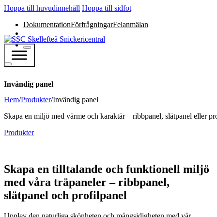
Hoppa till huvudinnehåll
Hoppa till sidfot
Dokumentation
Förfrågningar
Felanmälan
Invändig panel
Hem
/
Produkter
/
Invändig panel
Skapa en miljö med värme och karaktär – ribbpanel, slätpanel eller pro
Produkter
Skapa en tilltalande och funktionell miljö
med våra träpaneler – ribbpanel,
slätpanel och profilpanel
Upplev den naturliga skönheten och mångsidigheten med vår