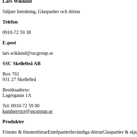
Lars Wiklund
Säljare Inredning, Glaspartier och dörrar
Telefon
0910-72 59 38
E-post
lars.wiklund@sscgroup.se
SSC Skellefteå AB
Box 761
931 27 Skellefteå
Besöksadress:
Lagergatan 1A
Tel: 0910-72 59 00
kundservice@sscgroup.se
Produkter
Fönster & fönsterdörrar
Entrépartier
Invändiga dörrar
Glaspartier & skj