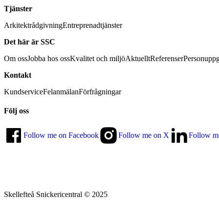
Tjänster
Arkitektrådgivning
Entreprenadtjänster
Det här är SSC
Om oss
Jobba hos oss
Kvalitet och miljö
Aktuellt
Referenser
Personuppg
Kontakt
Kundservice
Felanmälan
Förfrågningar
Följ oss
Follow me on Facebook
Follow me on X
Follow m
Skellefteå Snickericentral © 2025