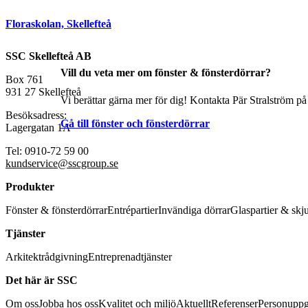
Floraskolan, Skellefteå
SSC Skellefteå AB
Vill du veta mer om fönster & fönsterdörrar?
Box 761
931 27 Skellefteå
Vi berättar gärna mer för dig! Kontakta Pär Stralström på
Besöksadress:
Gå till fönster och fönsterdörrar
Lagergatan 1A
Tel: 0910-72 59 00
kundservice@sscgroup.se
Produkter
Fönster & fönsterdörrar
Entrépartier
Invändiga dörrar
Glaspartier & skj
Tjänster
Arkitektrådgivning
Entreprenadtjänster
Det här är SSC
Om oss
Jobba hos oss
Kvalitet och miljö
Aktuellt
Referenser
Personuppg