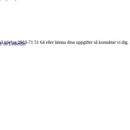
å telefon 0910-71 51 64 eller lämna dina uppgifter så kontaktar vi dig.
e on LinkedIn