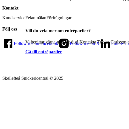
Kontakt
Kundservice
Felanmälan
Förfrågningar
Följ oss
Vill du veta mer om entrépartier?
Vi berättar gärna mer för dig! Kontakta Tobias Carlsson p
Follow me on Facebook
Follow me on X
Follow m
Gå till entrépartier
Skellefteå Snickericentral © 2025