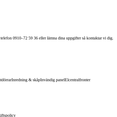
 telefon 0910–72 59 36 eller lämna dina uppgifter så kontaktar vi dig.
utdörrar
Inredning & skåp
Invändig panel
Elcentralfronter
iftspolicy