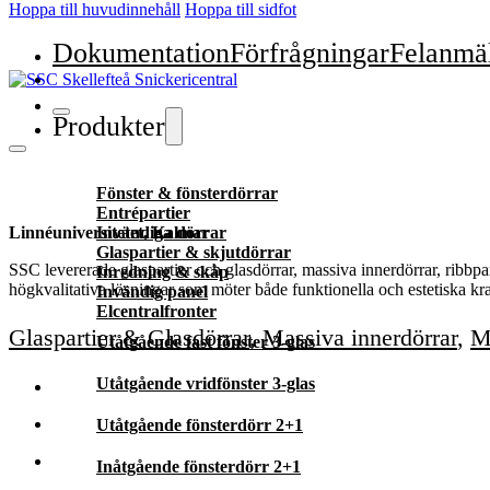
Hoppa till huvudinnehåll
Hoppa till sidfot
Dokumentation
Förfrågningar
Felanmä
Produkter
Fönster & fönsterdörrar
Entrépartier
Linnéuniversitetet, Kalmar
Invändiga dörrar
Glaspartier & skjutdörrar
SSC levererade glaspartier och glasdörrar, massiva innerdörrar, ribb
Inredning & skåp
högkvalitativa lösningar som möter både funktionella och estetiska kra
Invändig panel
Elcentralfronter
Glaspartier & Glasdörrar
,
Massiva innerdörrar
,
M
Utåtgående fast fönster 3-glas
Utåtgående vridfönster 3-glas
Utåtgående fönsterdörr 2+1
Inåtgående fönsterdörr 2+1