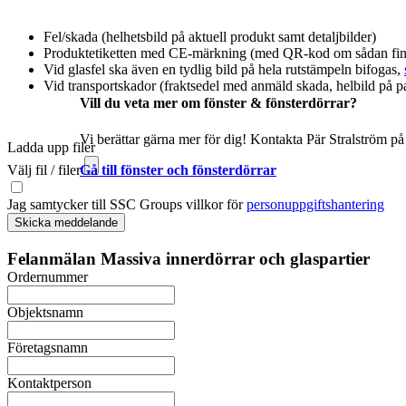
Fel/skada (helhetsbild på aktuell produkt samt detaljbilder)
Produktetiketten med CE-märkning (med QR-kod om sådan finns)
Vid glasfel ska även en tydlig bild på hela rutstämpeln bifogas,
Vid transportskador (fraktsedel med anmäld skada, helbild på pa
Vill du veta mer om fönster & fönsterdörrar?
Vi berättar gärna mer för dig! Kontakta Pär Stralström på
Ladda upp filer
Gå till fönster och fönsterdörrar
Välj fil / filer
Jag samtycker till SSC Groups villkor för
personuppgiftshantering
Skicka meddelande
Felanmälan Massiva innerdörrar och glaspartier
Ordernummer
Objektsnamn
Företagsnamn
Kontaktperson