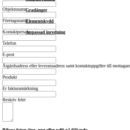
Objektsnamn
Gradänger
Företagsnamn
Elementskydd
Kontaktperson
Anpassad inredning
Telefon
E-post
Åtgärdsadress eller leveransadress samt kontaktuppgifter till mottagar
Produkt
Er fakturamärkning
Beskriv felet
Bifoga foton (jpg, png eller pdf) på följande