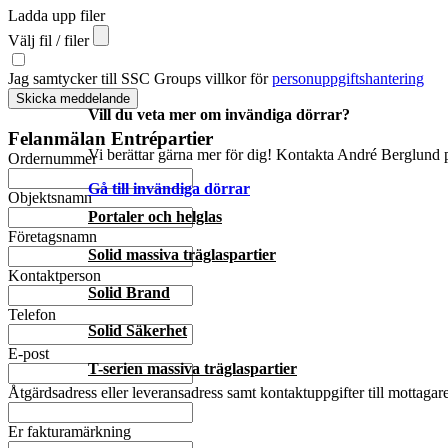
Ladda upp filer
Välj fil / filer
Jag samtycker till SSC Groups villkor för
personuppgiftshantering
Skicka meddelande
Vill du veta mer om invändiga dörrar?
Felanmälan Entrépartier
Vi berättar gärna mer för dig! Kontakta André Berglund p
Ordernummer
Gå till invändiga dörrar
Objektsnamn
Portaler och helglas
Företagsnamn
Solid massiva träglaspartier
Kontaktperson
Solid Brand
Telefon
Solid Säkerhet
E-post
T-serien massiva träglaspartier
Åtgärdsadress eller leveransadress samt kontaktuppgifter till mottagar
Er fakturamärkning