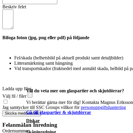
Beskriv felet
Bifoga foton (jpg, png eller pdf) på följande
Fel/skada (helhetsbild på aktuell produkt samt detaljbilder)
Litteramärkning samt hängning
Vid transportskador (fraktsedel med anmäld skada, helbild på pa
Ladda upp filer
Vill du veta mer om glaspartier och skjutdörrar?
Välj fil / filer
Vi berättar gärna mer för dig! Kontakta Magnus Eriksson 
Jag samtycker till SSC Groups villkor för
personuppgiftshantering
Gå till glaspartier & skjutdörrar
Skicka meddelande
Diskar
Felanmälan Inredning
Ordernummer
Skåpinredning