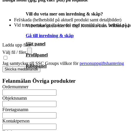
Vill du veta mer om inredning & skåp?
Fel/skada (helhetsbild på aktuell produkt samt detaljbilder)
Vid transportskador (fraktsedel med anmäld skada, helbild på pa
Vi berättar gärna mer för dig! Kontakta Lars Wiklund på t
Gå till inredning & skåp
Slät panel
Ladda upp filer
Välj fil / filer
Profilpanel
Jag samtycker till SSC Groups villkor för
personuppgiftshantering
Ribbpanel
Skicka meddelande
Felanmälan Övriga produkter
Ordernummer
Objektsnamn
Företagsnamn
Kontaktperson