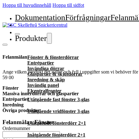
Hoppa till huvudinnehåll
Hoppa till sidfot
Dokumentation
Förfrågningar
Felanmä
Produkter
Felanmälan
Fönster & fönsterdörrar
Entrépartier
Invändiga dörrar
Ange vilken produkt det gäller och fyll i uppgifter som vi behöver fö
Glaspartier & skjutdörrar
59 00
Inredning & skåp
Invändig panel
Fönster
Elcentralfronter
Massiva innerdörrar och glaspartier
Entrépartier
Utåtgående fast fönster 3-glas
Inredning
Övriga produkter
Utåtgående vridfönster 3-glas
Felanmälan Fönster
Utåtgående fönsterdörr 2+1
Ordernummer
Inåtgående fönsterdörr 2+1