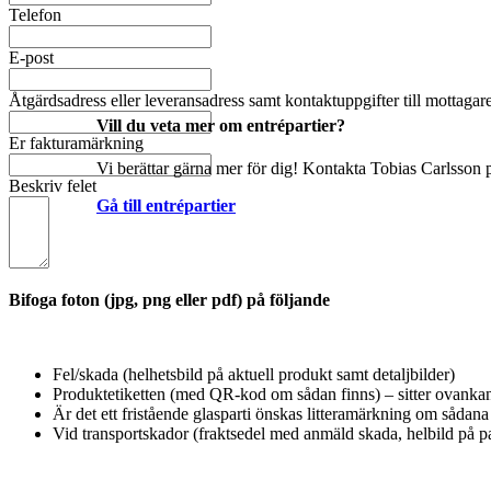
Telefon
E-post
Åtgärdsadress eller leveransadress samt kontaktuppgifter till mottagar
Vill du veta mer om entrépartier?
Er fakturamärkning
Vi berättar gärna mer för dig! Kontakta Tobias Carlsson p
Beskriv felet
Gå till entrépartier
Bifoga foton (jpg, png eller pdf) på följande
Fel/skada (helhetsbild på aktuell produkt samt detaljbilder)
Produktetiketten (med QR-kod om sådan finns) – sitter ovankant
Är det ett fristående glasparti önskas litteramärkning om sådana 
Vid transportskador (fraktsedel med anmäld skada, helbild på pa