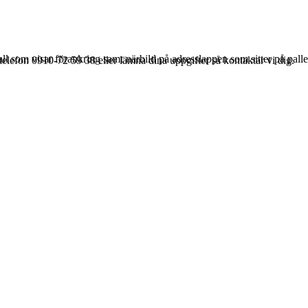
ll som visar förankring samt närbild på adresslappen som sitter på palle
elefon 0910-72 59 38 eller lämna dina uppgifter så kontaktar vi dig.