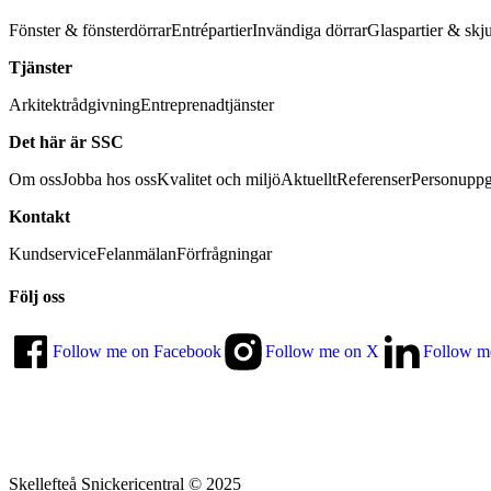
Fönster & fönsterdörrar
Entrépartier
Invändiga dörrar
Glaspartier & skj
Tjänster
Arkitektrådgivning
Entreprenadtjänster
Det här är SSC
Om oss
Jobba hos oss
Kvalitet och miljö
Aktuellt
Referenser
Personuppg
Kontakt
Kundservice
Felanmälan
Förfrågningar
Följ oss
Follow me on Facebook
Follow me on X
Follow m
Skellefteå Snickericentral © 2025