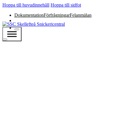
Hoppa till huvudinnehåll
Hoppa till sidfot
Dokumentation
Förfrågningar
Felanmälan