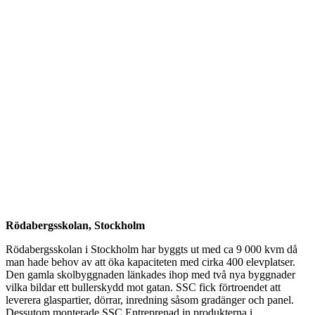
Rödabergsskolan, Stockholm
Rödabergsskolan i Stockholm har byggts ut med ca 9 000 kvm då
man hade behov av att öka kapaciteten med cirka 400 elevplatser.
Den gamla skolbyggnaden länkades ihop med två nya byggnader
vilka bildar ett bullerskydd mot gatan. SSC fick förtroendet att
leverera glaspartier, dörrar, inredning såsom gradänger och panel.
Dessutom monterade SSC Entreprenad in produkterna i