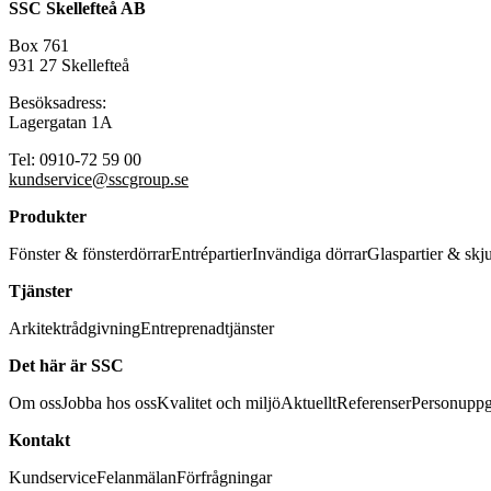
SSC Skellefteå AB
Box 761
931 27 Skellefteå
Besöksadress:
Lagergatan 1A
Tel: 0910-72 59 00
kundservice@sscgroup.se
Produkter
Fönster & fönsterdörrar
Entrépartier
Invändiga dörrar
Glaspartier & skj
Tjänster
Arkitektrådgivning
Entreprenadtjänster
Det här är SSC
Om oss
Jobba hos oss
Kvalitet och miljö
Aktuellt
Referenser
Personuppg
Kontakt
Kundservice
Felanmälan
Förfrågningar