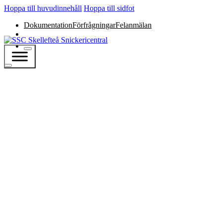
Hoppa till huvudinnehåll
Hoppa till sidfot
Dokumentation
Förfrågningar
Felanmälan