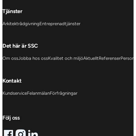
Tjänster
Arkitektrådgivning
Entreprenadtjänster
Det här är SSC
Om oss
Jobba hos oss
Kvalitet och miljö
Aktuellt
Referenser
Personu
Kontakt
Kundservice
Felanmälan
Förfrågningar
Följ oss