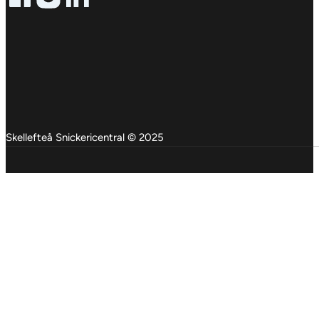
Follow me on Facebook
Follow me on X
Follow me on LinkedIn
Skellefteå Snickericentral © 2025