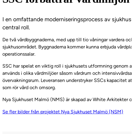
I en omfattande moderniseringsprocess av sjukhus
central roll.
De två vårdbyggnaderna, med upp till tio våningar vardera och
sjukhusområdet. Byggnaderna kommer kunna erbjuda vårdplatse
operationssalar.
SSC har spelat en viktig roll i sjukhusets utformning genom 
används i olika vårdmiljöer såsom vårdrum och intensivvårdsav
övervakningsrum. Leveransen understryker SSCs kapacitet att
som rör vård och omsorg.
Nya Sjukhuset Malmö (NMS) är skapad av White Arkitekter och
Se fler bilder från projektet Nya Sjukhuset Malmö (NSM)