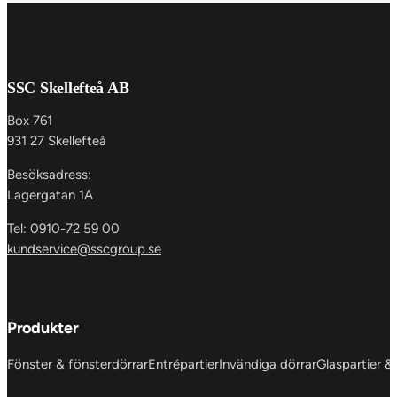
SSC Skellefteå AB
Box 761
931 27 Skellefteå
Besöksadress:
Lagergatan 1A
Tel: 0910-72 59 00
kundservice@sscgroup.se
Produkter
Fönster & fönsterdörrar
Entrépartier
Invändiga dörrar
Glaspartier &