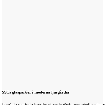
SSCs glaspartier i moderna ljusgårdar
Ljusgårdar som badar i dagsljus skapar liv, rörelse och naturliga möte