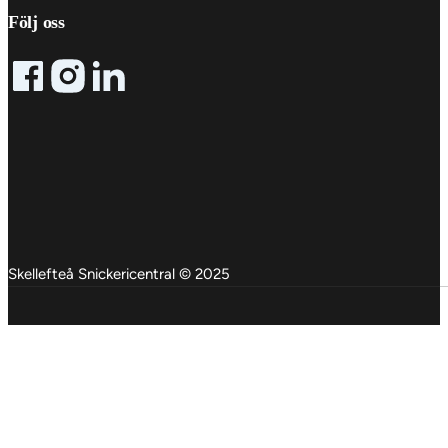
Följ oss
Follow me on Facebook
Follow me on X
Follow me on LinkedIn
Skellefteå Snickericentral © 2025