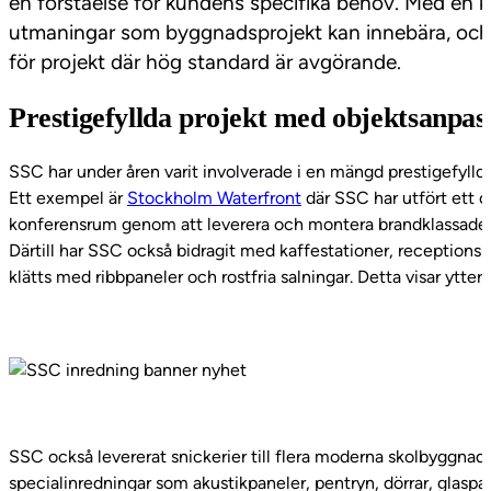
en förståelse för kundens specifika behov. Med en
utmaningar som byggnadsprojekt kan innebära, och d
för projekt där hög standard är avgörande.
Prestigefyllda projekt med objektsanpas
SSC har under åren varit involverade i en mängd prestigefyllda
Ett exempel är
Stockholm Waterfront
där SSC har utfört ett o
konferensrum genom att leverera och montera brandklassade v
Därtill har SSC också bidragit med kaffestationer, receptio
klätts med ribbpaneler och rostfria salningar. Detta visar ytter
SSC också levererat snickerier till flera moderna skolbyggna
specialinredningar som akustikpaneler, pentryn, dörrar, glaspar