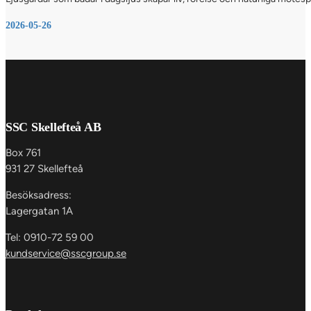
2026-05-26
SSC Skellefteå AB
Box 761
931 27 Skellefteå
Besöksadress:
Lagergatan 1A
Tel: 0910-72 59 00
kundservice@sscgroup.se