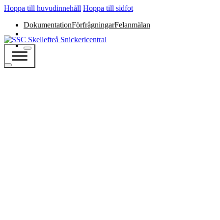
Hoppa till huvudinnehåll
Hoppa till sidfot
Dokumentation
Förfrågningar
Felanmälan