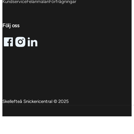
Kundservice
Felanmälan
Förfrågningar
Följ oss
Follow me on Facebook
Follow me on X
Follow me on LinkedIn
Skellefteå Snickericentral © 2025