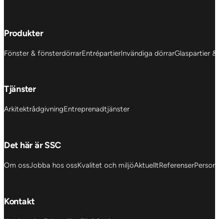
Produkter
Fönster & fönsterdörrar
Entrépartier
Invändiga dörrar
Glaspartier &
Tjänster
Arkitektrådgivning
Entreprenadtjänster
Det här är SSC
Om oss
Jobba hos oss
Kvalitet och miljö
Aktuellt
Referenser
Personu
Kontakt