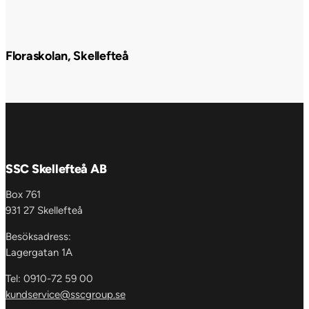
Floraskolan, Skellefteå
SSC Skellefteå AB
Box 761
931 27 Skellefteå
Besöksadress:
Lagergatan 1A
Tel: 0910-72 59 00
kundservice@sscgroup.se