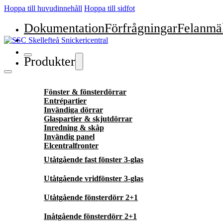
Hoppa till huvudinnehåll
Hoppa till sidfot
Dokumentation
Förfrågningar
Felanmä
Produkter
Fönster & fönsterdörrar
Entrépartier
Invändiga dörrar
Glaspartier & skjutdörrar
Inredning & skåp
Invändig panel
Elcentralfronter
Utåtgående fast fönster 3-glas
Utåtgående vridfönster 3-glas
Utåtgående fönsterdörr 2+1
Inåtgående fönsterdörr 2+1