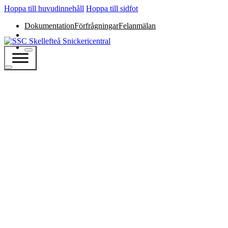
Hoppa till huvudinnehåll
Hoppa till sidfot
Dokumentation
Förfrågningar
Felanmälan