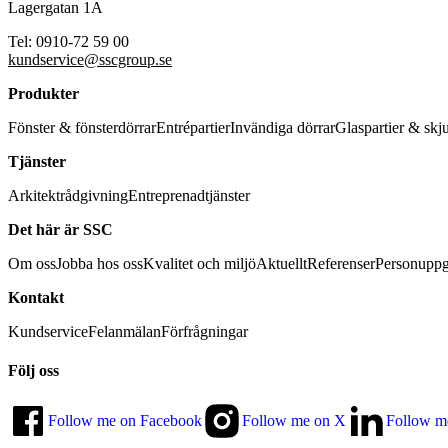
Lagergatan 1A
Tel: 0910-72 59 00
kundservice@sscgroup.se
Produkter
Fönster & fönsterdörrar
Entrépartier
Invändiga dörrar
Glaspartier & skj
Tjänster
Arkitektrådgivning
Entreprenadtjänster
Det här är SSC
Om oss
Jobba hos oss
Kvalitet och miljö
Aktuellt
Referenser
Personuppg
Kontakt
Kundservice
Felanmälan
Förfrågningar
Följ oss
Follow me on Facebook
Follow me on X
Follow m