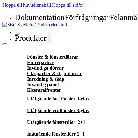
Hoppa till huvudinnehåll
Hoppa till sidfot
Dokumentation
Förfrågningar
Felanmä
Produkter
Fönster & fönsterdörrar
Entrépartier
Invändiga dörrar
Glaspartier & skjutdörrar
Inredning & skåp
Invändig panel
Elcentralfronter
Utåtgående fast fönster 3-glas
Utåtgående vridfönster 3-glas
Utåtgående fönsterdörr 2+1
Inåtgående fönsterdörr 2+1