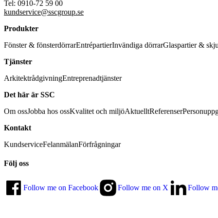
Tel: 0910-72 59 00
kundservice@sscgroup.se
Produkter
Fönster & fönsterdörrar
Entrépartier
Invändiga dörrar
Glaspartier & skj
Tjänster
Arkitektrådgivning
Entreprenadtjänster
Det här är SSC
Om oss
Jobba hos oss
Kvalitet och miljö
Aktuellt
Referenser
Personuppg
Kontakt
Kundservice
Felanmälan
Förfrågningar
Följ oss
Follow me on Facebook
Follow me on X
Follow m