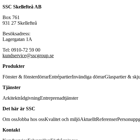
SSC Skellefteå AB
Box 761
931 27 Skellefteå
Besöksadress:
Lagergatan 1A
Tel: 0910-72 59 00
kundservice@sscgroup.se
Produkter
Fönster & fönsterdörrar
Entrépartier
Invändiga dörrar
Glaspartier & skj
Tjänster
Arkitektrådgivning
Entreprenadtjänster
Det här är SSC
Om oss
Jobba hos oss
Kvalitet och miljö
Aktuellt
Referenser
Personuppg
Kontakt