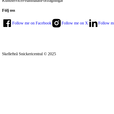
Kundservice
Felanmälan
Förfrågningar
Följ oss
Follow me on Facebook
Follow me on X
Follow m
Skellefteå Snickericentral © 2025