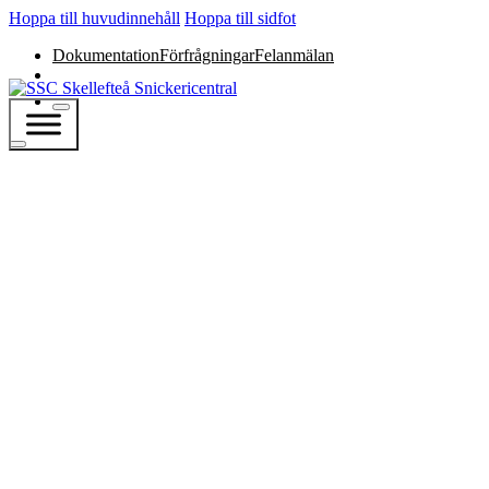
Hoppa till huvudinnehåll
Hoppa till sidfot
Dokumentation
Förfrågningar
Felanmälan