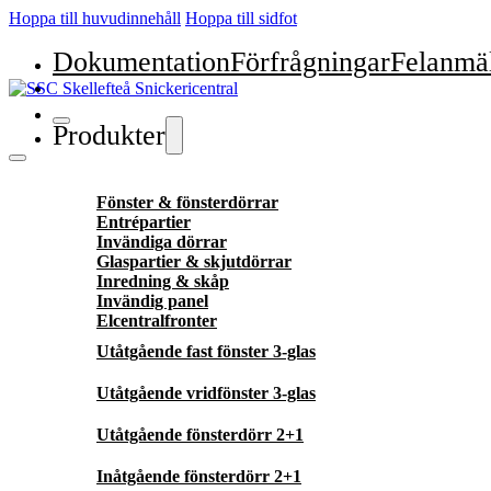
Hoppa till huvudinnehåll
Hoppa till sidfot
Dokumentation
Förfrågningar
Felanmä
Produkter
Fönster & fönsterdörrar
Entrépartier
Invändiga dörrar
Glaspartier & skjutdörrar
Inredning & skåp
Invändig panel
Elcentralfronter
Utåtgående fast fönster 3-glas
Utåtgående vridfönster 3-glas
Utåtgående fönsterdörr 2+1
Inåtgående fönsterdörr 2+1