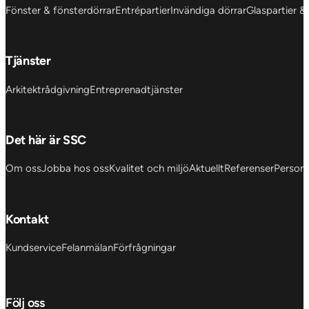
Fönster & fönsterdörrar
Entrépartier
Invändiga dörrar
Glaspartier &
Tjänster
Arkitektrådgivning
Entreprenadtjänster
Det här är SSC
Om oss
Jobba hos oss
Kvalitet och miljö
Aktuellt
Referenser
Personu
Kontakt
Kundservice
Felanmälan
Förfrågningar
Följ oss