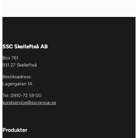
SSC Skellefteå AB
Box 761
931 27 Skellefteå
Besöksadress:
Lagergatan 1A
Tel: 0910-72 59 00
kundservice@sscgroup.se
Produkter