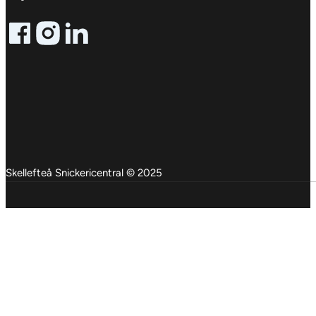
Follow me on Facebook
Follow me on X
Follow me on LinkedIn
Skellefteå Snickericentral © 2025