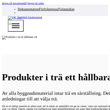
Hoppa till huvudinnehåll
Hoppa till sidfot
Dokumentation
Förfrågningar
Felanmälan
Produkter i trä ett hållbar
Av alla byggnadsmaterial intar trä en särställning. Det
anledningar till att välja trä.
Det är ett härligt material att arbeta med, det är enkelt att underhålla och ger en vacker, varm och ombonad kä
som t ex dörrar, fönster, paneler och inredning har lägre energiförbrukning och avger lägre koldioxidutsläpp än