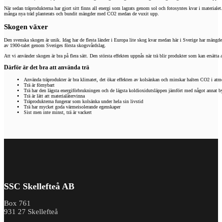
När sedan träprodukterna har gjort sitt finns all energi som lagrats genom sol och fotosyntes kvar i materialet
många nya träd planterats och bundit mängder med CO2 medan de vuxit upp.
Skogen växer
Den svenska skogen är unik. Idag har de flesta länder i Europa lite skog kvar medan här i Sverige har mängden v
av 1900­-talet genom Sveriges första skogsvårdslag.
Att vi använder skogen är bra på flera sätt. Den största effekten uppnås när trä blir produkter som kan ersätt
Därför är det bra att använda trä
Använda träprodukter är bra klimatet, det ökar effekten av kolsänkan och minskar halten CO2 i atm
Trä är förnybart
Trä har den lägsta energiförbrukningen och de lägsta koldioxidutsläppen jämfört med något annat 
Trä är lätt att materialåtervinna
Träprodukterna fungerar som kolsänka under hela sin livstid
Trä har mycket goda värmeisolerande egenskaper
Sist men inte minst, trä är vackert
SSC Skellefteå AB
Box 761
931 27 Skellefteå