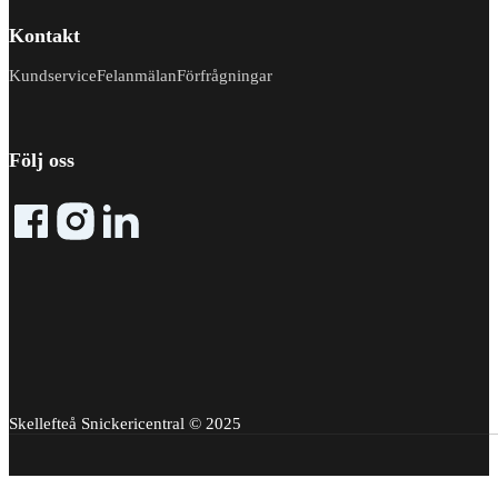
Kontakt
Kundservice
Felanmälan
Förfrågningar
Följ oss
Follow me on Facebook
Follow me on X
Follow me on LinkedIn
Skellefteå Snickericentral © 2025