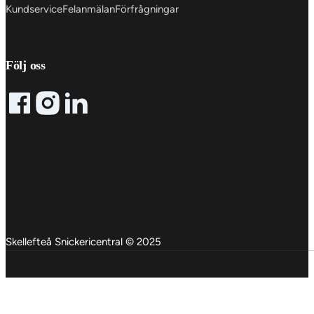
Kundservice
Felanmälan
Förfrågningar
Följ oss
Follow me on Facebook
Follow me on X
Follow me on LinkedIn
Skellefteå Snickericentral © 2025