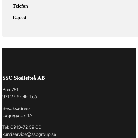
Telefon
E-post
SSC Skellefteå AB
Box 761
931 27 Skellefteå
Besöksadress:
Lagergatan 1A
Tel: 0910-72 59 00
kundservice@sscgroup.se