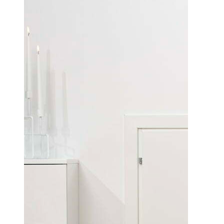
Portaler och helglas
Solid massiva träglaspartier
Solid Brand
Solid Säkerhet