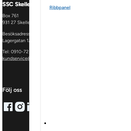
SSC Skellefteå AB
Produkter
Ribbpanel
Box 761
Fönster &
931 27 Skellefteå
fönsterdörrar
En
dörrar
Glaspartie
Besöksadress:
& skåp
Invändig
Lagergatan 1A
Tel: 0910-72 59 00
kundservice@sscgroup.se
Följ oss
Follow me on Facebook
Follow me on X
Follow me on LinkedIn