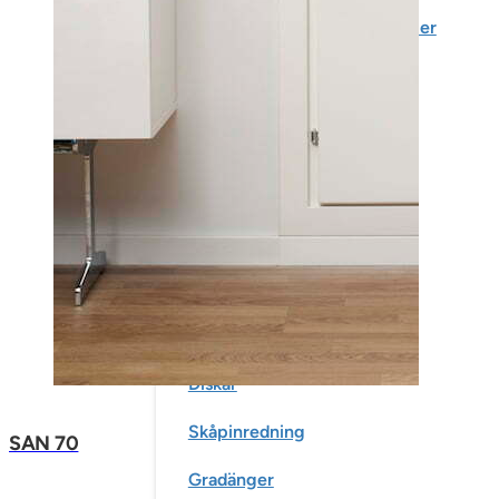
T-serien massiva träglaspartier
Diskar
Skåpinredning
SAN 70
Gradänger