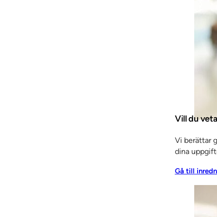
Vill du ve
Vi berättar 
dina uppgift
Tel
Gå till inred
E-p