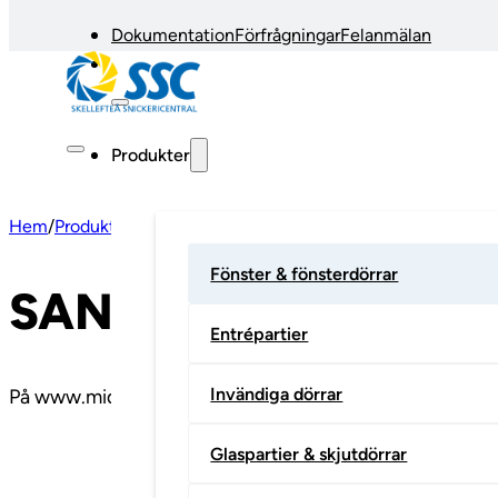
Dokumentation
Förfrågningar
Felanmälan
Produkter
Hem
/
Produkter
/
SAN 60 EI30
Fönster & fönsterdörrar
SAN 60 EI30
Entrépartier
Invändiga dörrar
På www.midmade.se kan du läsa mer om produkten.
Glaspartier & skjutdörrar