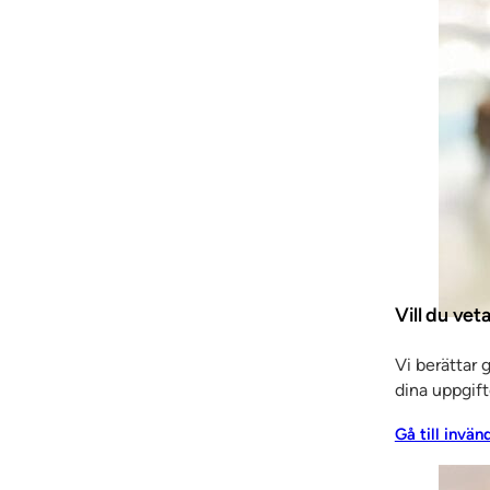
Tjänster
Arkitektrådgivning
Entreprenadtj
trépartier
Invändiga
r & skjutdörrar
Inredning
 panel
Elcentralfronter
Vill du ve
Vi berättar 
dina uppgift
Gå till invän