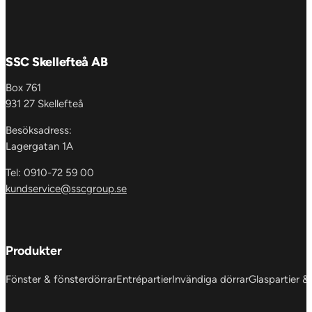
SSC Skellefteå AB
Box 761
931 27 Skellefteå
Besöksadress:
Lagergatan 1A
Tel: 0910-72 59 00
kundservice@sscgroup.se
Produkter
Fönster & fönsterdörrar
Entrépartier
Invändiga dörrar
Glaspartier &