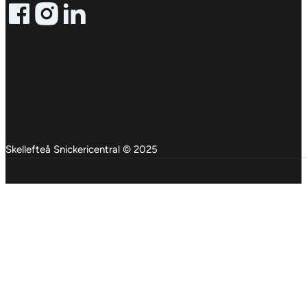
Follow me on Facebook
Follow me on X
Follow me on LinkedIn
Skellefteå Snickericentral © 2025