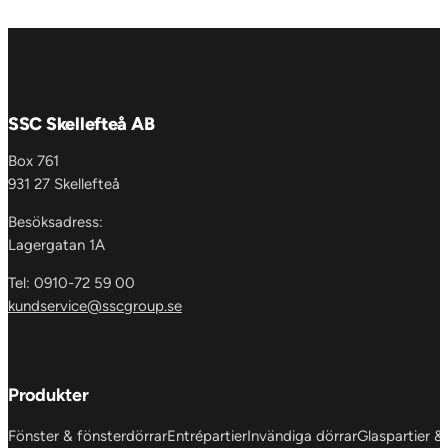
SSC Skellefteå AB
Box 761
931 27 Skellefteå
Besöksadress:
Lagergatan 1A
Tel: 0910-72 59 00
kundservice@sscgroup.se
Produkter
Fönster & fönsterdörrar
Entrépartier
Invändiga dörrar
Glaspartier &