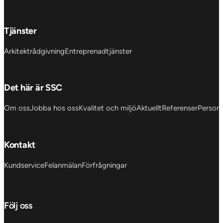
Tjänster
Arkitektrådgivning
Entreprenadtjänster
Det här är SSC
Om oss
Jobba hos oss
Kvalitet och miljö
Aktuellt
Referenser
Personu
Kontakt
Kundservice
Felanmälan
Förfrågningar
Följ oss