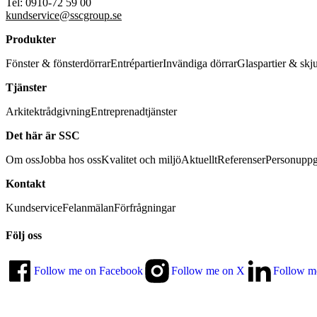
Tel: 0910-72 59 00
kundservice@sscgroup.se
Produkter
Fönster & fönsterdörrar
Entrépartier
Invändiga dörrar
Glaspartier & skj
Tjänster
Arkitektrådgivning
Entreprenadtjänster
Det här är SSC
Om oss
Jobba hos oss
Kvalitet och miljö
Aktuellt
Referenser
Personuppg
Kontakt
Kundservice
Felanmälan
Förfrågningar
Följ oss
Follow me on Facebook
Follow me on X
Follow m