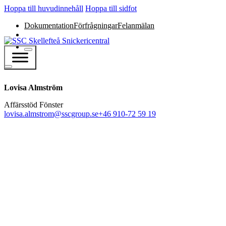
Hoppa till huvudinnehåll
Hoppa till sidfot
Dokumentation
Förfrågningar
Felanmälan
Lovisa Almström
Affärsstöd Fönster
lovisa.almstrom@sscgroup.se
+46 910-72 59 19