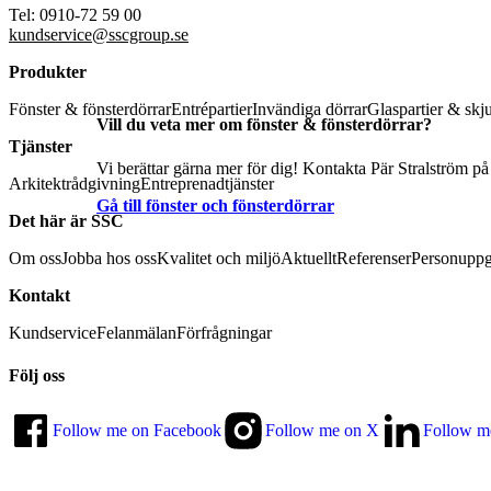
Tel: 0910-72 59 00
kundservice@sscgroup.se
Produkter
Fönster & fönsterdörrar
Entrépartier
Invändiga dörrar
Glaspartier & skj
Vill du veta mer om fönster & fönsterdörrar?
Tjänster
Vi berättar gärna mer för dig! Kontakta Pär Stralström på
Arkitektrådgivning
Entreprenadtjänster
Gå till fönster och fönsterdörrar
Det här är SSC
Om oss
Jobba hos oss
Kvalitet och miljö
Aktuellt
Referenser
Personuppg
Kontakt
Kundservice
Felanmälan
Förfrågningar
Följ oss
Follow me on Facebook
Follow me on X
Follow m