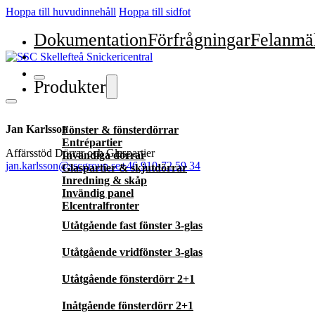
Hoppa till huvudinnehåll
Hoppa till sidfot
Dokumentation
Förfrågningar
Felanmä
Produkter
Jan Karlsson
Fönster & fönsterdörrar
Entrépartier
Affärsstöd Dörrar och Glaspartier
Invändiga dörrar
jan.karlsson@sscgroup.se
+46 910-72 59 34
Glaspartier & skjutdörrar
Inredning & skåp
Invändig panel
Elcentralfronter
Utåtgående fast fönster 3-glas
Utåtgående vridfönster 3-glas
Utåtgående fönsterdörr 2+1
Inåtgående fönsterdörr 2+1