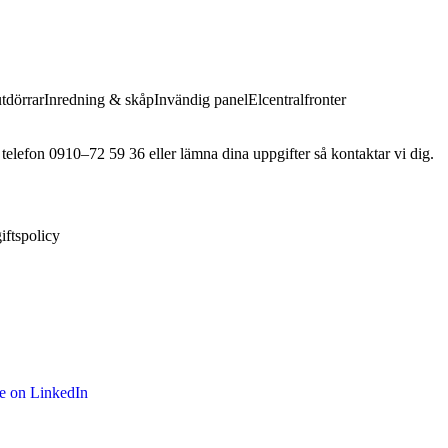
utdörrar
Inredning & skåp
Invändig panel
Elcentralfronter
 telefon 0910–72 59 36 eller lämna dina uppgifter så kontaktar vi dig.
iftspolicy
e on LinkedIn