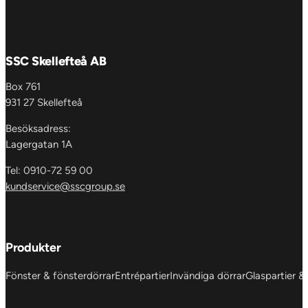
SSC Skellefteå AB
Box 761
931 27 Skellefteå
Besöksadress:
Lagergatan 1A
Tel: 0910-72 59 00
kundservice@sscgroup.se
Produkter
Fönster & fönsterdörrar
Entrépartier
Invändiga dörrar
Glaspartier &