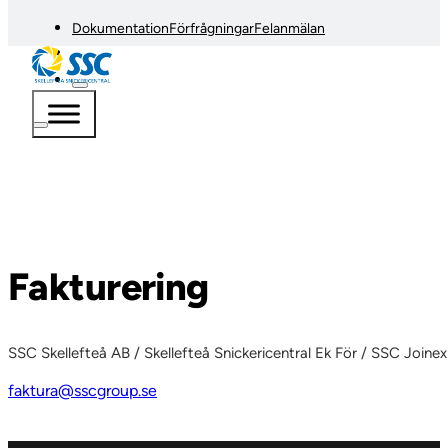
Dokumentation
Förfrågningar
Felanmälan
Fakturering
SSC Skellefteå AB / Skellefteå Snickericentral Ek För / SSC Joine
faktura@sscgroup.se