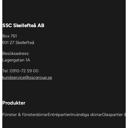
SSC Skellefteå AB
Box 761
931 27 Skellefteå
Besöksadress:
Lagergatan 1A
Tel: 0910-72 59 00
kundservice@sscgroup.se
Produkter
Fönster & fönsterdörrar
Entrépartier
Invändiga dörrar
Glaspartier &