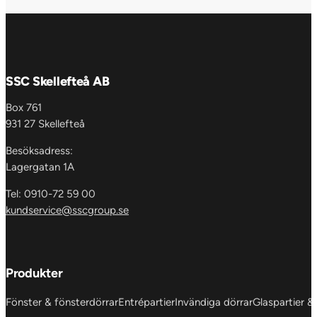
SSC Skellefteå AB
Box 761
931 27 Skellefteå
Besöksadress:
Lagergatan 1A
Tel: 0910-72 59 00
kundservice@sscgroup.se
Produkter
Fönster & fönsterdörrar
Entrépartier
Invändiga dörrar
Glaspartier &