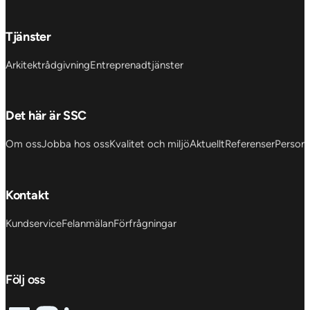
Tjänster
Arkitektrådgivning
Entreprenadtjänster
Det här är SSC
Om oss
Jobba hos oss
Kvalitet och miljö
Aktuellt
Referenser
Personu
Kontakt
Kundservice
Felanmälan
Förfrågningar
Följ oss