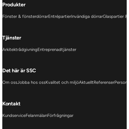
Produkter
Fönster & fönsterdörrar
Entrépartier
Invändiga dörrar
Glaspartier &
Tjänster
Arkitektrådgivning
Entreprenadtjänster
Det här är SSC
Om oss
Jobba hos oss
Kvalitet och miljö
Aktuellt
Referenser
Personu
Kontakt
Kundservice
Felanmälan
Förfrågningar