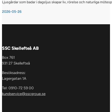
Ljusgårdar som badar i dagsljus skapar liv, rörelse och naturliga möte
2026-05-26
SSC Skellefteå AB
Box 761
931 27 Skellefteå
Besöksadress:
Lagergatan 1A
Tel: 0910-72 59 00
kundservice@sscgroup.se