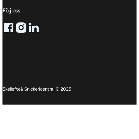
Följ oss
Follow me on Facebook
Follow me on X
Follow me on LinkedIn
Skellefteå Snickericentral © 2025