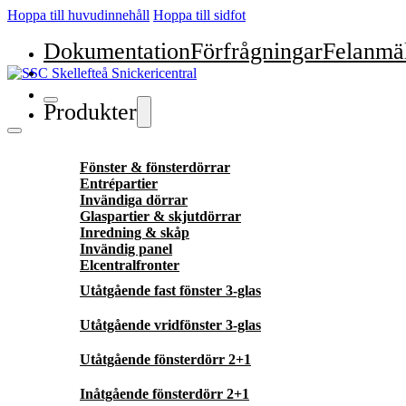
Hoppa till huvudinnehåll
Hoppa till sidfot
Dokumentation
Förfrågningar
Felanmä
Produkter
Fönster & fönsterdörrar
Entrépartier
Invändiga dörrar
Glaspartier & skjutdörrar
Inredning & skåp
Invändig panel
Elcentralfronter
Utåtgående fast fönster 3-glas
Utåtgående vridfönster 3-glas
Utåtgående fönsterdörr 2+1
Inåtgående fönsterdörr 2+1