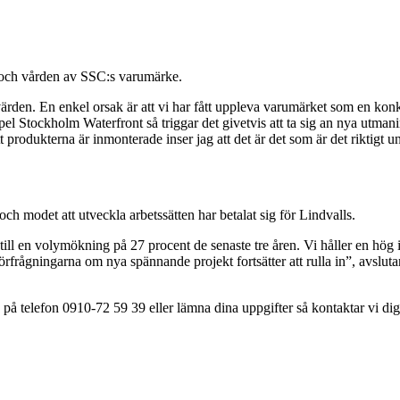
 och vården av SSC:s varumärke.
 värden. En enkel orsak är att vi har fått uppleva varumärket som en kon
mpel Stockholm Waterfront så triggar det givetvis att ta sig an nya utman
t produkterna är inmonterade inser jag att det är det som är det riktigt 
och modet att utveckla arbetssätten har betalat sig för Lindvalls.
 till en volymökning på 27 procent de senaste tre åren. Vi håller en hög 
örfrågningarna om nya spännande projekt fortsätter att rulla in”, avsluta
på telefon 0910-72 59 39 eller lämna dina uppgifter så kontaktar vi dig