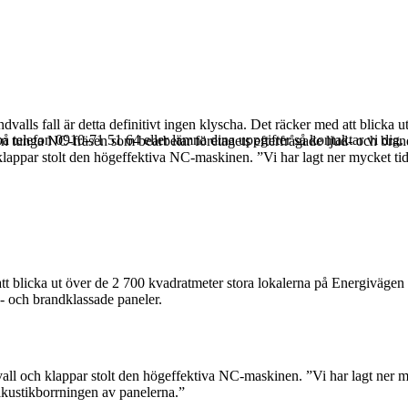
indvalls fall är detta definitivt ingen klyscha. Det räcker med att blick
å telefon 0910-71 51 64 eller lämna dina uppgifter så kontaktar vi dig.
on tunga NC-fräsen som bearbetar företagets efterfrågade ljud- och bra
lappar stolt den högeffektiva NC-maskinen. ”Vi har lagt ner mycket tid
 att blicka ut över de 2 700 kvadratmeter stora lokalerna på Energivägen
- och brandklassade paneler.
ll och klappar stolt den högeffektiva NC-maskinen. ”Vi har lagt ner my
akustikborrningen av panelerna.”