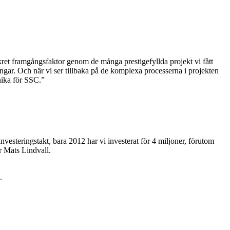
kret framgångsfaktor genom de många prestigefyllda projekt vi fått
ingar. Och när vi ser tillbaka på de komplexa processerna i projekten
unika för SSC.”
investeringstakt, bara 2012 har vi investerat för 4 miljoner, förutom
r Mats Lindvall.
.