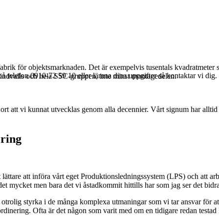
sfabrik för objektsmarknaden. Det är exempelvis tusentals kvadratmeter 
å telefon 0910-72 59 10 eller lämna dina uppgifter så kontaktar vi dig.
Lindvalls och hela SSC-gruppen, inte minst montagedelen.
gjort att vi kunnat utvecklas genom alla decennier. Vårt signum har allt
öring
et lättare att införa vårt eget Produktionsledningssystem (LPS) och att ar
t mycket men bara det vi åstadkommit hittills har som jag ser det bidragi
trolig styrka i de många komplexa utmaningar som vi tar ansvar för att 
dinering. Ofta är det någon som varit med om en tidigare redan testad 