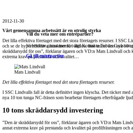
2012-11-30
Vårt gemensamma arbetssätt är en otrolig styrka
Vill du veta mer om entrépartier?
Det lilla effektiva företaget med det stora företagets resurser. I SSC L
Vi berättar gärna mer för dig! Kontakta Tobias Carlsson p
och se de hypereffektiva maskinerna i aktion. Inte minst den nya 10 t
skräddarsydd för oss”, förklarar ägaren och VD:n Mats Lindvall och k
Gå till entrépartier
extrema krav på prestanda och kvalitet…
Mats Lindvall
Det lilla effektiva företaget med det stora företagets resurser.
I SSC Lindvalls fall är detta definitivt ingen klyscha. Det räcker med
nya 10 ton tunga NC-fräsen som bearbetar företagets efterfrågade ljud
10 tons skräddarsydd investering
”Den är skräddarsydd för oss”, förklarar ägaren och VD:n Mats Lindva
annat extrema krav på prestanda och kvalitet på profilfräsningen och 