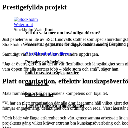
Prestigefyllda projekt
Stockholm Waterfront
Vill du veta mer om invändiga dörrar?
Just panelerna är lite av SSC Lindvalls stolthet som specialinredning
Vi berättar gärna mer för dig! Kontakta André Berglund p
Stockholm Waterfront. Projektet var en gigantisk utmaning både för 
Gå till invändiga dörrar
Samtidigt värnar Mats även om de mindre uppdragen.
Portaler och helglas
”Jag är övertygad om att det är vår flexibilitet och långsiktighet som 
vara öppen för alla sorters jobb – både stora och små”, säger han.
Solid massiva träglaspartier
Platt organisation, effektiv kunskapsöverf
Solid Brand
Mats framhåller också personalens kompetens och lojalitet.
Solid Säkerhet
”Vi har en platt organisation där alla drar åt samma håll vilket gjort d
T-serien massiva träglaspartier
främjar engagemang, delaktighet och ordning och reda. Visst återstår de
”Och både vår långa erfarenhet och vårt gemensamma arbetssätt är en o
projektens gång vilket kräver extremt bra kunskapsöverföring och koor