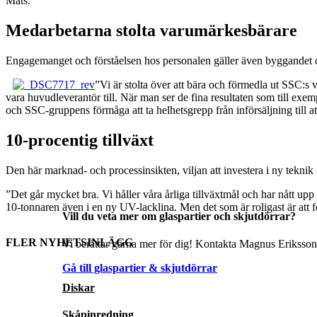
Mats.
Medarbetarna stolta varumärkesbärare
Engagemanget och förståelsen hos personalen gäller även byggandet
”Vi är stolta över att bära och förmedla ut SSC:s
vara huvudleverantör till. När man ser de fina resultaten som till exe
och SSC-gruppens förmåga att ta helhetsgrepp från införsäljning till at
10-procentig tillväxt
Den här marknad- och processinsikten, viljan att investera i ny teknik 
”Det går mycket bra. Vi håller våra årliga tillväxtmål och har nått upp
10-tonnaren även i en ny UV-lacklina. Men det som är roligast är att f
Vill du veta mer om glaspartier och skjutdörrar?
FLER NYHETSINLÄGG
Vi berättar gärna mer för dig! Kontakta Magnus Eriksson 
Gå till glaspartier & skjutdörrar
Diskar
Skåpinredning