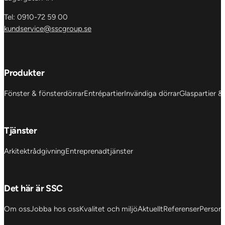
Tel: 0910-72 59 00
kundservice@sscgroup.se
Produkter
Fönster & fönsterdörrar
Entrépartier
Invändiga dörrar
Glaspartier &
Tjänster
Arkitektrådgivning
Entreprenadtjänster
Det här är SSC
Om oss
Jobba hos oss
Kvalitet och miljö
Aktuellt
Referenser
Personu