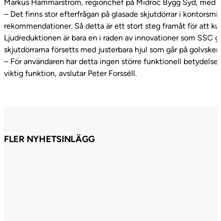
Markus Hammarström, regionchef på Midroc Bygg Syd, med flera
– Det finns stor efterfrågan på glasade skjutdörrar i kontorsmil
rekommendationer. Så detta är ett stort steg framåt för att ku
Ljudreduktionen är bara en i raden av innovationer som SSC gjort
skjutdörrarna försetts med justerbara hjul som går på golvskena 
– För användaren har detta ingen större funktionell betydelse
viktig funktion, avslutar Peter Forsséll.
FLER NYHETSINLÄGG