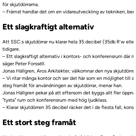
för skjutdörrarna.
– Främst handlar det om en vidareutveckling av tekniken, berä
Ett slagkraftigt alternativ
Att SSC:s skjutdörrar nu klarar hela 35 decibel (35db R´w elle
tidigare.
– Ett slagkraftigt alternativ i kontors- och konferensrum där ma
säger Peter Forsséll.
Jonas Hällgren, Aros Arkitekter, välkomnar den nya skjutdörr
– Vi ritar många kontor och ser det här som en möjlighet till a
steg framåt för användningen av skjutdörrar, menar han.
Jonas Hällgren pekar på att eftersom det byggs allt fler öppna 
”tysta” rum och konferensrum med hög ljudklass.
– Klarar skjutdörren 35 decibel räcker det i de flesta fall, konst
Ett stort steg framåt