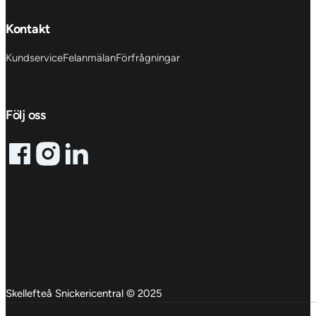
Kontakt
Kundservice
Felanmälan
Förfrågningar
Följ oss
Follow me on Facebook
Follow me on X
Follow me on LinkedIn
Skellefteå Snickericentral © 2025