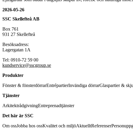
2026-05-26
SSC Skellefteå AB
Box 761
931 27 Skellefteå
Besöksadress:
Lagergatan 1A
Tel: 0910-72 59 00
kundservice@sscgroup.se
Produkter
Fönster & fönsterdörrar
Entrépartier
Invändiga dörrar
Glaspartier & skj
Tjänster
Arkitektrådgivning
Entreprenadtjänster
Det här är SSC
Om oss
Jobba hos oss
Kvalitet och miljö
Aktuellt
Referenser
Personuppg