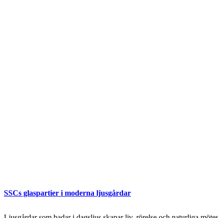
SSCs glaspartier i moderna ljusgårdar
Ljusgårdar som badar i dagsljus skapar liv, rörelse och naturliga mö