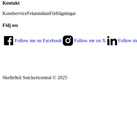
Kontakt
Kundservice
Felanmälan
Förfrågningar
Följ oss
Follow me on Facebook
Follow me on X
Follow m
Skellefteå Snickericentral © 2025