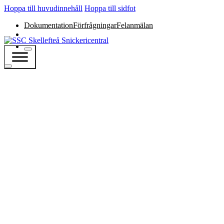
Hoppa till huvudinnehåll
Hoppa till sidfot
Dokumentation
Förfrågningar
Felanmälan