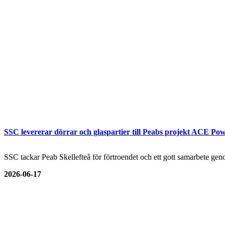
SSC levererar dörrar och glaspartier till Peabs projekt ACE Pow
SSC tackar Peab Skellefteå för förtroendet och ett gott samarbete genom
2026-06-17