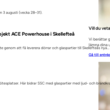
en 3 augusti (vecka 28–31).
Vill du ve
rojekt ACE Powerhouse i Skellefteå
Vi berättar 
lämna dina u
 genom att få leverera dörrar och glaspartier till Skellefteås nya…
Gå till entré
 mötesplatser. Här bidrar SSC med glaspartier med ljud- och brandkr