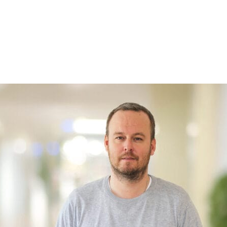
duler –
er
då ska
te
e balkong
a har SSC
v får
t fram en
tier hos
byggtid