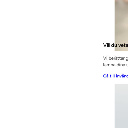
Tjänster
Vill du ve
Arkitektrådgivning
Entreprenadtj
Vi berättar 
trépartier
Invändiga
lämna dina u
r & skjutdörrar
Inredning
Gå till invän
 panel
Elcentralfronter