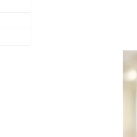
bakom konceptet med små kompletta lägenhetsmo
 som sätts ihop till flerbostadshus. När det gäll
erat en produkt som löser flera både funktions-,
det om att förena isoleringsförmåga och praktisk
av får skjutdörren högre vikt. Men för att den än
lyftas har vi tagit fram en beslagslösning som in
d, försäljningschef för…
nceptet med små kompletta lägenhetsmoduler – inklusiv
stadshus. När det gäller skjutdörrarna ut till balkongern
everans- och prismässiga krav.
praktisk användbarhet. För att klara u-värden och ljudkra
tt att öppna och stänga utan att behöva lyftas har vi tagi
äger Mikael Lind, försäljningschef för dörrar och glaspar
tt bra pris. Detta för att fungera med hela idén om kort 