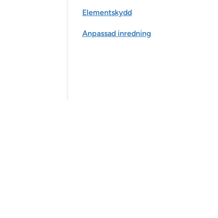
Elementskydd
Anpassad inredning
Slät panel
Profilpanel