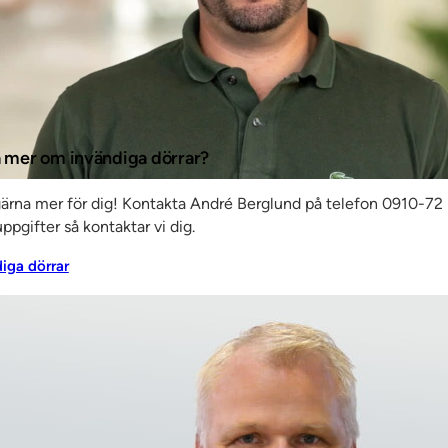
Det här är SSC
Ko
ta mer om invändiga dörrar?
änster
Om oss
Jobba hos oss
Kvalitet och
Ku
gärna mer för dig! Kontakta André Berglund på telefon 0910-72 
miljö
Aktuellt
Referenser
Personuppgiftspolicy
ppgifter så kontaktar vi dig.
diga dörrar