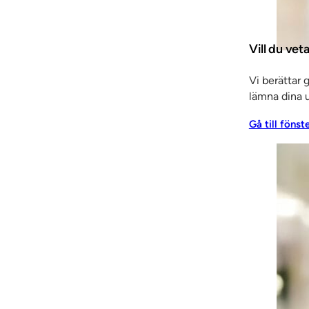
 på SSC den stora fördelen att vi förfogar över hela kedjan
nder.
Vill du vet
es in i skjutdörrspartiet, i detta fall i furu men med möj
örrar och WC-dörrar till lägenheterna.
Vi berättar 
lämna dina u
rar upp mot en viktig efterfrågebild på bostadsmarknaden
äl innovations- och leveransförmågan som en del av vår st
Gå till fönst
ind.