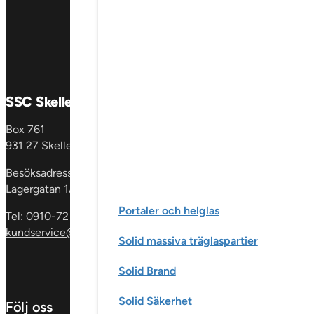
SSC Skellefteå AB
Produkter
Box 761
Fönster &
931 27 Skellefteå
fönsterdörrar
En
dörrar
Glaspartie
Besöksadress:
& skåp
Invändig
Lagergatan 1A
Portaler och helglas
Tel: 0910-72 59 00
kundservice@sscgroup.se
Solid massiva träglaspartier
Solid Brand
Solid Säkerhet
Följ oss