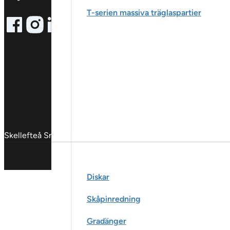
T-serien massiva träglaspartier
Follow me on Facebook
Follow me on X
Follow me on LinkedIn
Skellefteå Snickericentral © 2025
Diskar
Skåpinredning
Gradänger