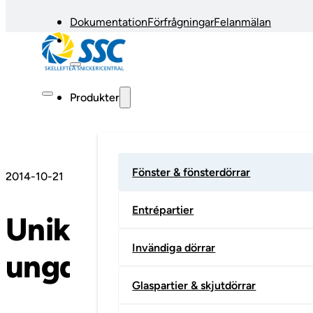
Dokumentation
Förfrågningar
Felanmälan
Produkter
Fönster & fönsterdörrar
2014-10-21
Entrépartier
Unika skjutdörrar til
Invändiga dörrar
ungdomslägenheter
Glaspartier & skjutdörrar