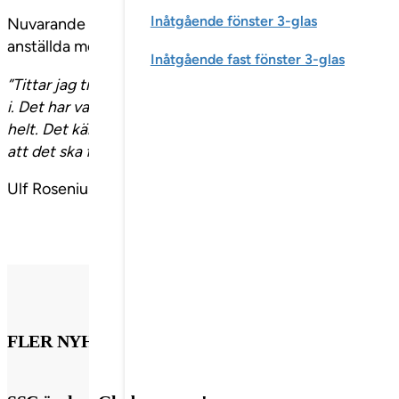
Inåtgående fönster 3-glas
Nuvarande vd:n Staffan Hällgren har arbetat inom föret
anställda med de ”gröna maskinerna från 50-talet” till 
Inåtgående fast fönster 3-glas
”Tittar jag tillbaka på företagets utveckling så kan jag 
i. Det har varit lyckat. Beslutet att gå i pension har dä
helt. Det känns otroligt bra att det blir Ulf som tar över.
att det ska finnas och verka på orten”
, säger Staffan Häl
Ulf Rosenius tillträder sin nya roll den första januari 202
FLER NYHETSINLÄGG