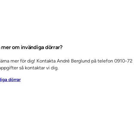
ta mer om invändiga dörrar?
Det här är SSC
Ko
änster
Om oss
Jobba hos oss
Kvalitet och
Ku
gärna mer för dig! Kontakta André Berglund på telefon 0910-72 
ppgifter så kontaktar vi dig.
miljö
Aktuellt
Referenser
Personuppgiftspolicy
diga dörrar