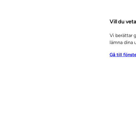
aget sedan 1996 och varit med om företagets kliv – från 
den toppmoderna industri man är idag.
Vill du vet
konstatera att SSC varit en bra organisation för oss att va
Vi berättar 
rför vuxit fram sakta och för några månader sedan bestämde
lämna dina u
 Jag är väldigt mån om att företaget ska vara kvar i lokal ä
lgren.
Gå till fönst
2.