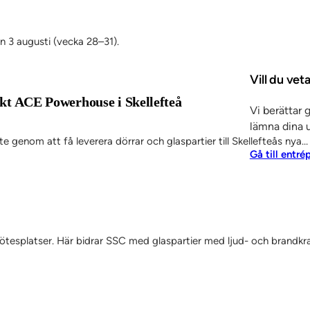
en 3 augusti (vecka 28–31).
Vill du ve
jekt ACE Powerhouse i Skellefteå
Vi berättar 
lämna dina u
 genom att få leverera dörrar och glaspartier till Skellefteås nya…
Gå till entré
 mötesplatser. Här bidrar SSC med glaspartier med ljud- och brandkr