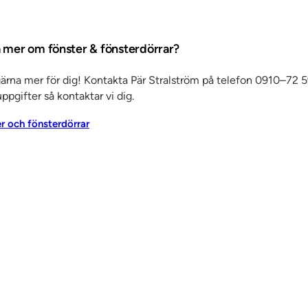
några få
a mer om fönster & fönsterdörrar?
ra medlem
gärna mer för dig! Kontakta Pär Stralström på telefon 0910–72 5
 jag mig
ppgifter så kontaktar vi dig.
go samt
er och fönsterdörrar