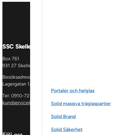
SSC Skellefteå AB
Produkter
Box 761
Fönster &
931 27 Skellefteå
fönsterdörrar
En
dörrar
Glaspartie
Besöksadress:
& skåp
Invändig
Lagergatan 1A
Portaler och helglas
Tel: 0910-72 59 00
kundservice@sscgroup.se
Solid massiva träglaspartier
Solid Brand
Solid Säkerhet
Följ oss