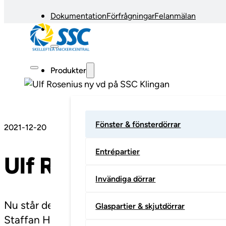
Dokumentation
Förfrågningar
Felanmälan
Produkter
Fönster & fönsterdörrar
2021-12-20
Entrépartier
Ulf Rosenius ny vd p
Invändiga dörrar
Nu står det klart att Skellefteåföretaget SSC Kl
Glaspartier & skjutdörrar
Staffan Hällgren går i pension efter nästan 20 å