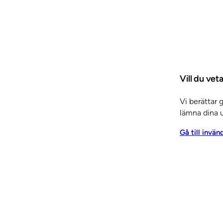
Vill du ve
Tjänster
Arkitektrådgivning
Entreprenadtj
Vi berättar 
lämna dina u
trépartier
Invändiga
r & skjutdörrar
Inredning
Gå till invän
 panel
Elcentralfronter