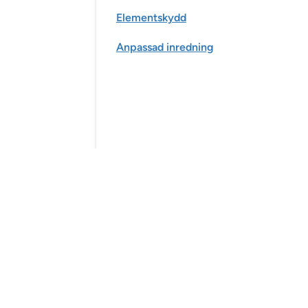
Elementskydd
Anpassad inredning
Slät panel
Profilpanel