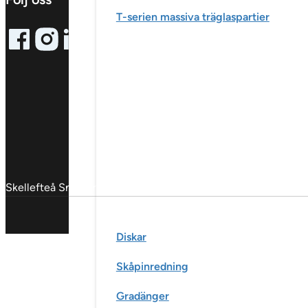
T-serien massiva träglaspartier
Follow me on Facebook
Follow me on X
Follow me on LinkedIn
Skellefteå Snickericentral © 2025
Diskar
Skåpinredning
Gradänger