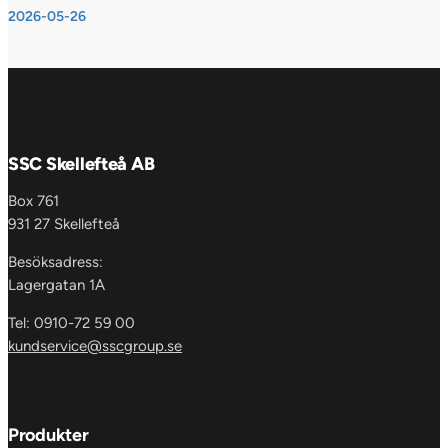
2026-05-26
SSC Skellefteå AB
Box 761
931 27 Skellefteå
Besöksadress:
Lagergatan 1A
Tel: 0910-72 59 00
kundservice@sscgroup.se
Produkter