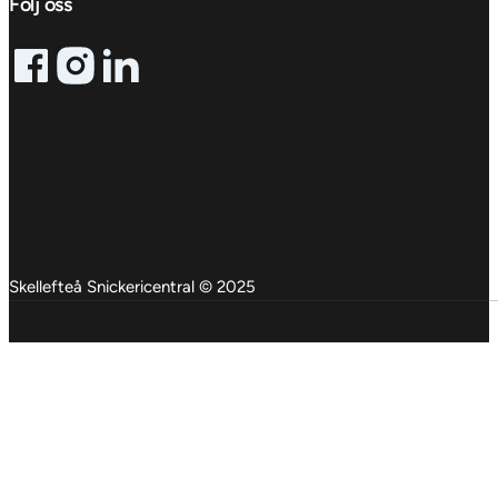
Följ oss
Follow me on Facebook
Follow me on X
Follow me on LinkedIn
Skellefteå Snickericentral © 2025