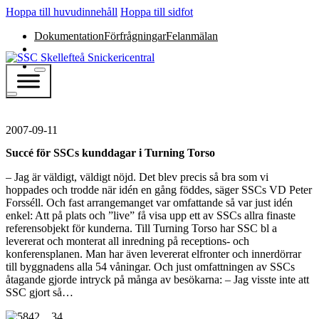
Hoppa till huvudinnehåll
Hoppa till sidfot
Dokumentation
Förfrågningar
Felanmälan
2007-09-11
Succé för SSCs kunddagar i Turning Torso
– Jag är väldigt, väldigt nöjd. Det blev precis så bra som vi
hoppades och trodde när idén en gång föddes, säger SSCs VD Peter
Forsséll. Och fast arrangemanget var omfattande så var just idén
enkel: Att på plats och ”live” få visa upp ett av SSCs allra finaste
referensobjekt för kunderna. Till Turning Torso har SSC bl a
levererat och monterat all inredning på receptions- och
konferensplanen. Man har även levererat elfronter och innerdörrar
till byggnadens alla 54 våningar. Och just omfattningen av SSCs
åtagande gjorde intryck på många av besökarna: – Jag visste inte att
SSC gjort så…