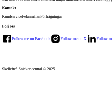
Kontakt
Kundservice
Felanmälan
Förfrågningar
Följ oss
Follow me on Facebook
Follow me on X
Follow m
Skellefteå Snickericentral © 2025