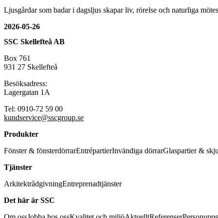
Ljusgårdar som badar i dagsljus skapar liv, rörelse och naturliga mö
2026-05-26
SSC Skellefteå AB
Box 761
931 27 Skellefteå
Besöksadress:
Lagergatan 1A
Tel: 0910-72 59 00
kundservice@sscgroup.se
Produkter
Fönster & fönsterdörrar
Entrépartier
Invändiga dörrar
Glaspartier & skj
Tjänster
Arkitektrådgivning
Entreprenadtjänster
Det här är SSC
Om oss
Jobba hos oss
Kvalitet och miljö
Aktuellt
Referenser
Personuppg