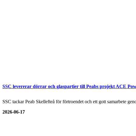
SSC levererar dörrar och glaspartier till Peabs projekt ACE Pow
SSC tackar Peab Skellefteå för förtroendet och ett gott samarbete genom
2026-06-17