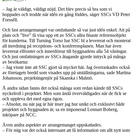
– Jag är väldigt, väldigt nöjd. Det blev precis så bra som vi
hoppades och trodde när idén en gång föddes, säger SSCs VD Peter
Forsséll.
Och fast arrangemanget var omfattande så var just idén enkel: Att på
plats och ”live” få visa upp ett av SSCs allra finaste referensobjekt
för kunderna. Till Turning Torso har SSC bl a levererat och monterat
all inredning på receptions- och konferensplanen. Man har även
levererat elfronter och innerdörrar till byggnadens alla 54 våningar.
Och just omfattningen av SSCs åtagande gjorde intryck på många
av besökarna:
– Jag visste inte att SSC gjort så mycket här. Jag överraskades också
av företagets bredd som visades upp på utställningarna, sade Martina
Johansson, projektingenjör på Skanska i Malmö.
Å andra sidan fanns det också många som redan kände till SSCs
nyckelroll i projektet. Men som ändå överväldigades när de fick se
och uppleva det med egna ögon.
– Absolut, nu när jag är här inser jag hur unikt och exklusivt både
projektet och byggnaden är, sa en imponerad Lennart Boberg,
inköpare på NCC.
Även andra aspekter av arrangemanget uppskattades.
– För mig var det också intressant att få information om allt nytt som