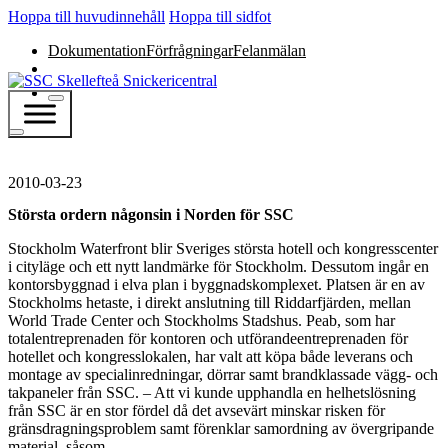
Hoppa till huvudinnehåll
Hoppa till sidfot
Dokumentation
Förfrågningar
Felanmälan
2010-03-23
Största ordern någonsin i Norden för SSC
Stockholm Waterfront blir Sveriges största hotell och kongresscenter
i cityläge och ett nytt landmärke för Stockholm. Dessutom ingår en
kontorsbyggnad i elva plan i byggnadskomplexet. Platsen är en av
Stockholms hetaste, i direkt anslutning till Riddarfjärden, mellan
World Trade Center och Stockholms Stadshus. Peab, som har
totalentreprenaden för kontoren och utförandeentreprenaden för
hotellet och kongresslokalen, har valt att köpa både leverans och
montage av specialinredningar, dörrar samt brandklassade vägg- och
takpaneler från SSC. – Att vi kunde upphandla en helhetslösning
från SSC är en stor fördel då det avsevärt minskar risken för
gränsdragningsproblem samt förenklar samordning av övergripande
material, såsom…