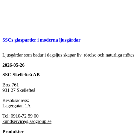
SSCs glaspartier i moderna ljusgårdar
Ljusgårdar som badar i dagsljus skapar liv, rörelse och naturliga mö
2026-05-26
SSC Skellefteå AB
Box 761
931 27 Skellefteå
Besöksadress:
Lagergatan 1A
Tel: 0910-72 59 00
kundservice@sscgroup.se
Produkter