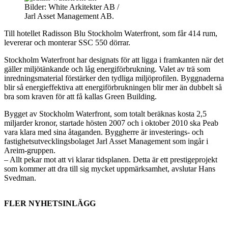
Bilder: White Arkitekter AB /
Jarl Asset Management AB.
Till hotellet Radisson Blu Stockholm Waterfront, som får 414 rum,
levererar och monterar SSC 550 dörrar.
Stockholm Waterfront har designats för att ligga i framkanten när det
gäller miljötänkande och låg energiförbrukning. Valet av trä som
inredningsmaterial förstärker den tydliga miljöprofilen. Byggnaderna
blir så energieffektiva att energiförbrukningen blir mer än dubbelt så
bra som kraven för att få kallas Green Building.
Bygget av Stockholm Waterfront, som totalt beräknas kosta 2,5
miljarder kronor, startade hösten 2007 och i oktober 2010 ska Peab
vara klara med sina åtaganden. Byggherre är investerings- och
fastighetsutvecklingsbolaget Jarl Asset Management som ingår i
Areim-gruppen.
– Allt pekar mot att vi klarar tidsplanen. Detta är ett prestigeprojekt
som kommer att dra till sig mycket uppmärksamhet, avslutar Hans
Svedman.
FLER NYHETSINLÄGG