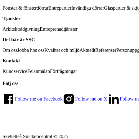
Fönster & fönsterdörrar
Entrépartier
Invändiga dörrar
Glaspartier & skj
Tjänster
Arkitektrådgivning
Entreprenadtjänster
Det här är SSC
Om oss
Jobba hos oss
Kvalitet och miljö
Aktuellt
Referenser
Personuppg
Kontakt
Kundservice
Felanmälan
Förfrågningar
Följ oss
Follow me on Facebook
Follow me on X
Follow m
Skellefteå Snickericentral © 2025