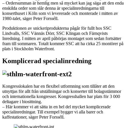
– Ordersumman är hemlig men så mycket kan jag säga att den enda
enskilda order som slår denna är specialinredningarna till
konserthuset i Köln som vi levererade och monterade i mitten av
1980-talet, säger Peter Forsséll.
Produktionen av snickeriprodukterna pågår för fullt hos SSC
Lindvalls, SSC Vännäs Dörr, SSC Klingan och Färnqvists
Inredning. I mitten av april påbörjas montaget som sedan fortsätter
fram till sommaren. Totalt kommer SSC att ha cirka 25 montörer på
plats i Stockholm Waterfront.
Komplicerad specialinredning
Kongresslokalen har en flexibel utformning som tillåter att den
utnyttjas för allt från utställningar och konserter till bolagsstämmor
och internationella kongresser. Kongresshallen har plats för 3 000
deltagare i biosittning.
– Här kommer vi att sätta in en hel del mycket komplicerade
specialinredningar. Till exempel bygger vi alla barer och
kaffestationer, säger Peter Forsséll.