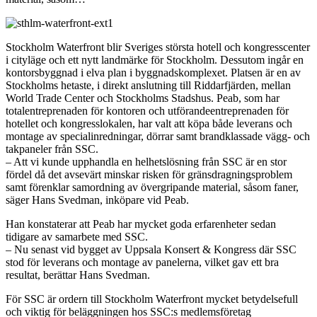
Stockholm Waterfront blir Sveriges största hotell och kongresscenter
i cityläge och ett nytt landmärke för Stockholm. Dessutom ingår en
kontorsbyggnad i elva plan i byggnadskomplexet. Platsen är en av
Stockholms hetaste, i direkt anslutning till Riddarfjärden, mellan
World Trade Center och Stockholms Stadshus. Peab, som har
totalentreprenaden för kontoren och utförandeentreprenaden för
hotellet och kongresslokalen, har valt att köpa både leverans och
montage av specialinredningar, dörrar samt brandklassade vägg- och
takpaneler från SSC.
– Att vi kunde upphandla en helhetslösning från SSC är en stor
fördel då det avsevärt minskar risken för gränsdragningsproblem
samt förenklar samordning av övergripande material, såsom faner,
säger Hans Svedman, inköpare vid Peab.
Han konstaterar att Peab har mycket goda erfarenheter sedan
tidigare av samarbete med SSC.
– Nu senast vid bygget av Uppsala Konsert & Kongress där SSC
stod för leverans och montage av panelerna, vilket gav ett bra
resultat, berättar Hans Svedman.
För SSC är ordern till Stockholm Waterfront mycket betydelsefull
och viktig för beläggningen hos SSC:s medlemsföretag