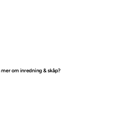
ta mer om inredning & skåp?
gärna mer för dig! Kontakta Lars Wiklund på telefon 0910-72 59
er så kontaktar vi dig.
ning & skåp