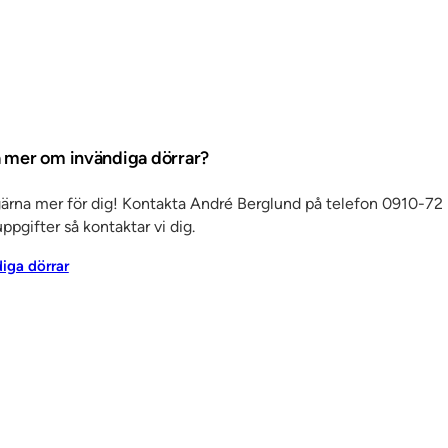
ta mer om invändiga dörrar?
Det här är SSC
Ko
gärna mer för dig! Kontakta André Berglund på telefon 0910-72 
ppgifter så kontaktar vi dig.
änster
Om oss
Jobba hos oss
Kvalitet och
Ku
diga dörrar
miljö
Aktuellt
Referenser
Personuppgiftspolicy