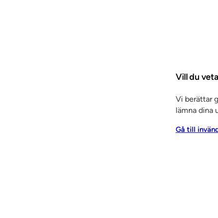
Vill du ve
Tjänster
Vi berättar 
lämna dina u
Arkitektrådgivning
Entreprenadtj
Gå till invän
trépartier
Invändiga
r & skjutdörrar
Inredning
 panel
Elcentralfronter