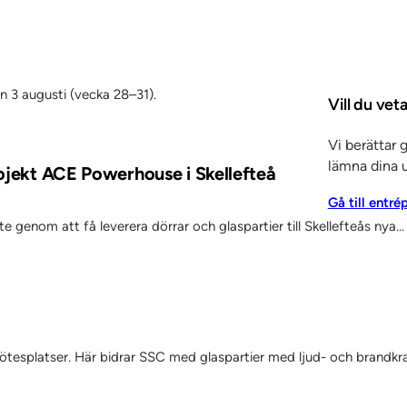
en 3 augusti (vecka 28–31).
Vill du ve
Vi berättar 
lämna dina u
rojekt ACE Powerhouse i Skellefteå
Gå till entré
 genom att få leverera dörrar och glaspartier till Skellefteås nya…
 mötesplatser. Här bidrar SSC med glaspartier med ljud- och brandkr