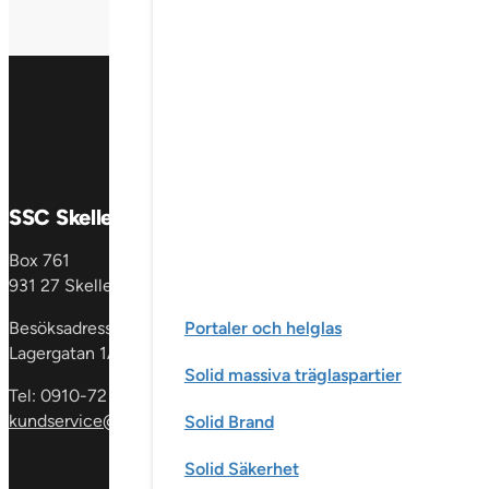
SSC Skellefteå AB
Produkter
Box 761
Fönster &
931 27 Skellefteå
fönsterdörrar
En
dörrar
Glaspartie
Besöksadress:
Portaler och helglas
& skåp
Invändig
Lagergatan 1A
Solid massiva träglaspartier
Tel: 0910-72 59 00
kundservice@sscgroup.se
Solid Brand
Solid Säkerhet