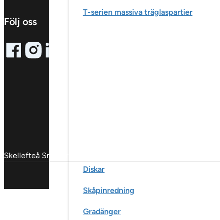
T-serien massiva träglaspartier
Följ oss
Follow me on Facebook
Follow me on X
Follow me on LinkedIn
Skellefteå Snickericentral © 2025
Diskar
Skåpinredning
Gradänger