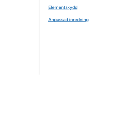
Elementskydd
Anpassad inredning
Slät panel
Profilpanel