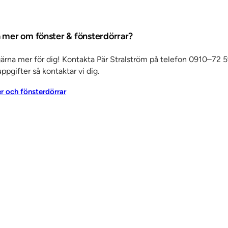
 har
a mer om fönster & fönsterdörrar?
gärna mer för dig! Kontakta Pär Stralström på telefon 0910–72 5
SC har
ppgifter så kontaktar vi dig.
ront, som
er och fönsterdörrar
oss unika