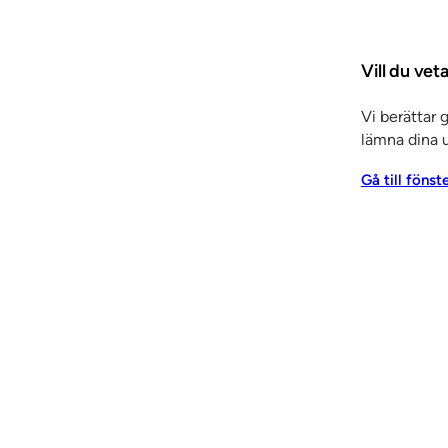
g i en period som präglats av stark tillväxt. Sedan 2005
Vill du vet
 vi ska komma ihåg att även detta är ett mycket tufft år i
Vi berättar 
agit hem sin största order någonsin. Medlemsföretag i S
lämna dina u
randklassade paneler och
inredning
till Stockholm Waterf
Gå till fönst
er i cityläge.
Den bredd på specialistkompetenser vi kan visa upp gör 
 bra även under lågkonjunkturen, avslutar Peter Forsséll.