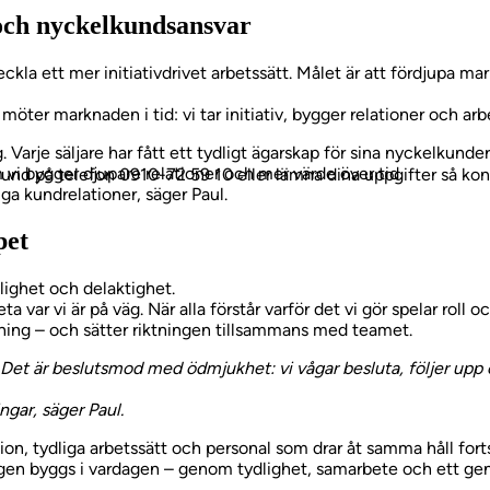
 och nyckelkundsansvar
a ett mer initiativdrivet arbetssätt. Målet är att fördjupa mar
öter marknaden i tid: vi tar initiativ, bygger relationer och arb
. Varje säljare har fått ett tydligt ägarskap för sina nyckelku
vi bygger djupare relationer och mer värde över tid.
und på telefon 0910-72 59 10 eller lämna dina uppgifter så kont
ga kundrelationer, säger Paul.
pet
lighet och delaktighet.
 var vi är på väg. När alla förstår varför det vi gör spelar roll oc
jning – och sätter riktningen tillsammans med teamet.
 Det är beslutsmod med ödmjukhet: vi vågar besluta, följer upp o
ngar, säger Paul.
on, tydliga arbetssätt och personal som drar åt samma håll for
gen byggs i vardagen – genom tydlighet, samarbete och ett gen