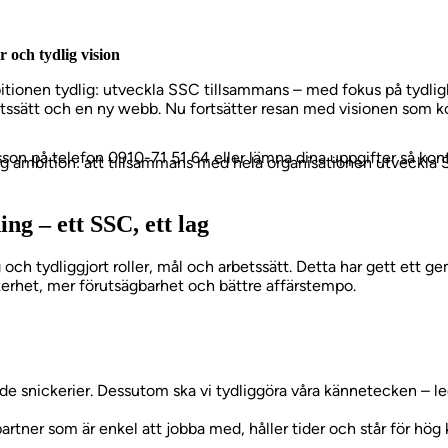
 och tydlig vision
tionen tydlig: utveckla SSC tillsammans – med fokus på tydligh
ätt och en ny webb. Nu fortsätter resan med visionen som ko
sson på telefon 0910-71 51 64 eller lämna dina uppgifter så konta
lig ambition: att tillsammans med hela organisationen utveckla
g – ett SSC, ett lag
och tydliggjort roller, mål och arbetssätt. Detta har gett ett g
kerhet, mer förutsägbarhet och bättre affärstempo.
snickerier. Dessutom ska vi tydliggöra våra kännetecken – leda
tner som är enkel att jobba med, håller tider och står för hög kva