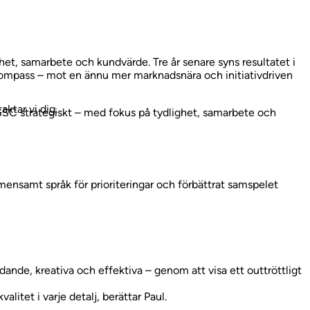
et, samarbete och kundvärde. Tre år senare syns resultatet i
mpass – mot en ännu mer marknadsnära och initiativdriven
ktar vi dig.
 SSC strategiskt – med fokus på tydlighet, samarbete och
emensamt språk för prioriteringar och förbättrat samspelet
nde, kreativa och effektiva – genom att visa ett outtröttligt
litet i varje detalj, berättar Paul.