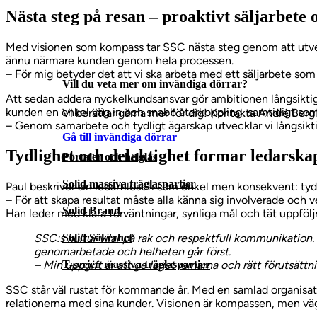
Nästa steg på resan – proaktivt säljarbete
Med visionen som kompass tar SSC nästa steg genom att utveckl
ännu närmare kunden genom hela processen.
– För mig betyder det att vi ska arbeta med ett säljarbete som m
Vill du veta mer om invändiga dörrar?
Att sedan addera nyckelkundsansvar gör ambitionen långsiktig
kunden en enkel väg in och snabb återkoppling, samtidigt som 
Vi berättar gärna mer för dig! Kontakta André Bergl
– Genom samarbete och tydligt ägarskap utvecklar vi långsikti
Gå till invändiga dörrar
Tydlighet och delaktighet formar ledarska
Portaler och helglas
Solid massiva träglaspartier
Paul beskriver sin ledarfilosofi som enkel men konsekvent: tyd
– För att skapa resultat måste alla känna sig involverade och veta
Solid Brand
Han leder med klara förväntningar, synliga mål och tät uppföl
Solid Säkerhet
SSC:s kultur vilar på rak och respektfull kommunikation.
genomarbetade och helheten går först.
T-serien massiva träglaspartier
– Min uppgift är att ge laget ramarna och rätt förutsättni
SSC står väl rustat för kommande år. Med en samlad organisati
relationerna med sina kunder. Visionen är kompassen, men vä