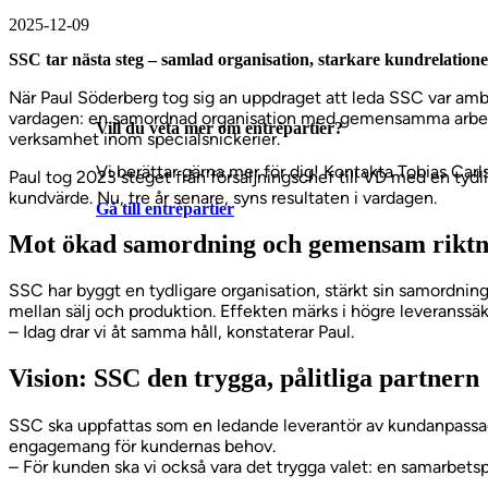
2025-12-09
SSC tar nästa steg – samlad organisation, starkare kundrelationer
När Paul Söderberg tog sig an uppdraget att leda SSC var ambi
vardagen: en samordnad organisation med gemensamma arbetss
Vill du veta mer om entrépartier?
verksamhet inom specialsnickerier.
Vi berättar gärna mer för dig! Kontakta Tobias Carl
Paul tog 2023 steget från försäljningschef till VD med en tyd
kundvärde. Nu, tre år senare, syns resultaten i vardagen.
Gå till entrépartier
Mot ökad samordning och gemensam riktnin
SSC har byggt en tydligare organisation, stärkt sin samordning 
mellan sälj och produktion. Effekten märks i högre leveranssä
– Idag drar vi åt samma håll, konstaterar Paul.
Vision: SSC den trygga, pålitliga partnern
SSC ska uppfattas som en ledande leverantör av kundanpassade 
engagemang för kundernas behov.
– För kunden ska vi också vara det trygga valet: en samarbetspar