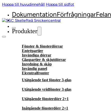
Hoppa till huvudinnehåll
Hoppa till sidfot
Dokumentation
Förfrågningar
Fela
Produkter
Fönster & fönsterdörrar
Entrépartier
Invändiga dörrar
Glaspartier & skjutdörrar
Inredning & skåp
Invändig panel
Elcentralfronter
Utåtgående fast fönster 3-glas
Utåtgående vridfönster 3-glas
Utåtgående fönsterdörr 2+1
Inåtgående fönsterdörr 2+1