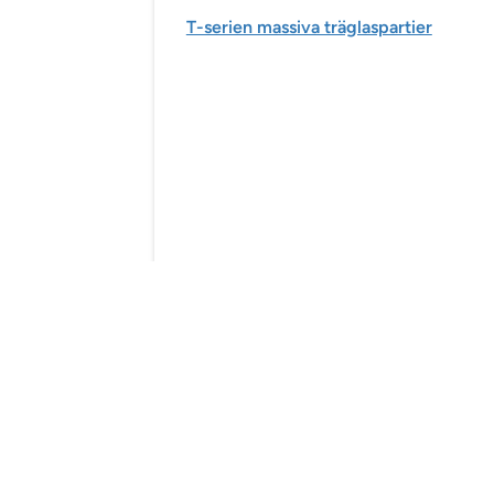
T-serien massiva träglaspartier
Diskar
Skåpinredning
Gradänger