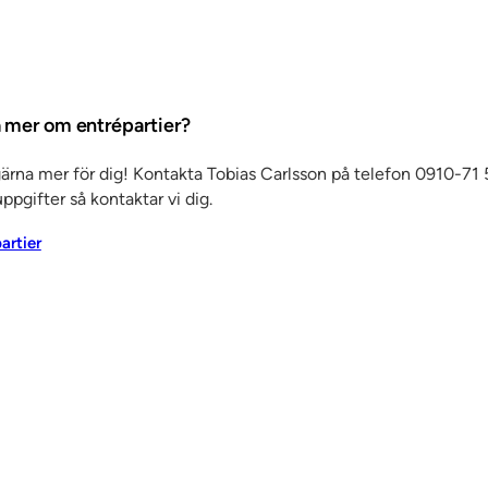
ta mer om entrépartier?
gärna mer för dig! Kontakta Tobias Carlsson på telefon 0910-71 5
Det här är SSC
Ko
ppgifter så kontaktar vi dig.
änster
Om oss
Jobba hos oss
Kvalitet och
Ku
partier
miljö
Aktuellt
Referenser
Personuppgiftspolicy