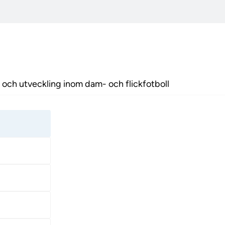
K för att främja mångfa
- och flickfotboll