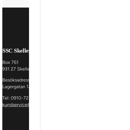
SSC Skellefteå AB
Produkter
Box 761
Fönster &
931 27 Skellefteå
fönsterdörrar
En
dörrar
Glaspartie
Besöksadress:
& skåp
Invändig
Lagergatan 1A
Tel: 0910-72 59 00
kundservice@sscgroup.se