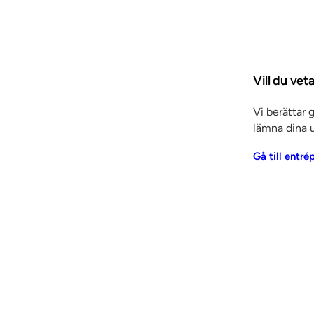
Vill du ve
Vi berättar 
Tjänster
lämna dina u
Arkitektrådgivning
Entreprenadtj
Gå till entré
trépartier
Invändiga
r & skjutdörrar
Inredning
 panel
Elcentralfronter