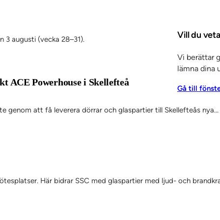
Vill du vet
en 3 augusti (vecka 28–31).
Vi berättar 
lämna dina u
jekt ACE Powerhouse i Skellefteå
Gå till fönst
 genom att få leverera dörrar och glaspartier till Skellefteås nya…
 mötesplatser. Här bidrar SSC med glaspartier med ljud- och brandkr