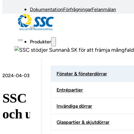
Dokumentation
Förfrågningar
Felanmälan
Produkter
Fönster & fönsterdörrar
2024-04-03
Entrépartier
SSC stödjer Sunnanå S
Invändiga dörrar
och utveckling inom dam
Glaspartier & skjutdörrar