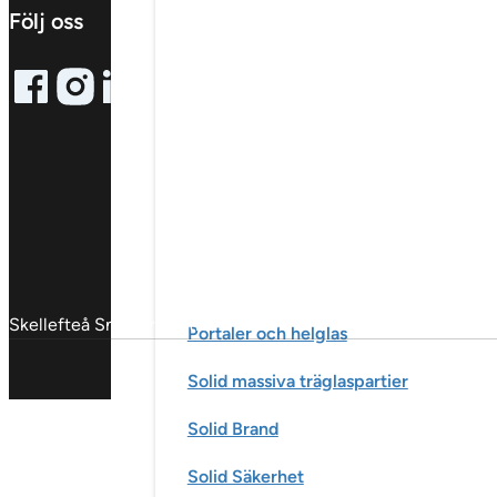
Följ oss
Follow me on Facebook
Follow me on X
Follow me on LinkedIn
Skellefteå Snickericentral © 2025
Portaler och helglas
Solid massiva träglaspartier
Solid Brand
Solid Säkerhet