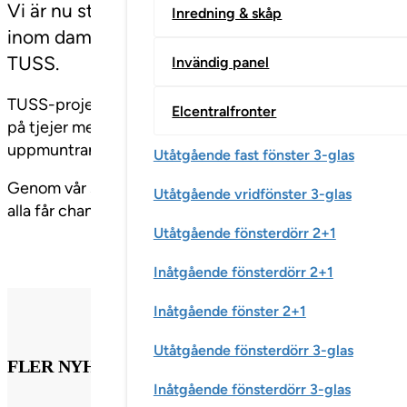
Vi är nu stolta sponsorer till Sunnanå SK och
Inredning & skåp
inom dam- och flickfotboll. Vi är även glada öve
TUSS.
Invändig panel
TUSS-projektet syftar till att stödja flickor i åldrarna 7
Elcentralfronter
på tjejer med olika etniska bakgrunder – en grupp som me
uppmuntran, självförtroende och självtillit.
Utåtgående fast fönster 3-glas
Genom vår sponsring önskar vi att kunna bidra till att 
Utåtgående vridfönster 3-glas
alla får chansen att delta och utvecklas, oavsett bakgrun
Utåtgående fönsterdörr 2+1
Inåtgående fönsterdörr 2+1
Inåtgående fönster 2+1
Utåtgående fönsterdörr 3-glas
FLER NYHETSINLÄGG
Inåtgående fönsterdörr 3-glas