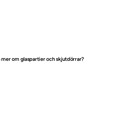
a mer om glaspartier och skjutdörrar?
gärna mer för dig! Kontakta Magnus Eriksson på telefon 0910-72
ppgifter så kontaktar vi dig.
artier & skjutdörrar