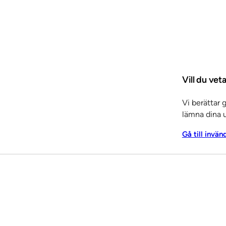
Vill du ve
Vi berättar 
lämna dina u
Gå till invän