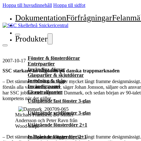
Hoppa till huvudinnehåll
Hoppa till sidfot
Dokumentation
Förfrågningar
Felanmä
Produkter
Fönster & fönsterdörrar
2007-10-17
Entrépartier
Invändiga dörrar
SSC starkare än någonsin på danska trappmarknaden
Glaspartier & skjutdörrar
Inredning & skåp
– Det stämmer. Danskarna ligger mycket långt framme designmässigt. 
Invändig panel
förstås alla våra andra kunder, säger Johan Jonsson, säljare och ansv
Elcentralfronter
har SSC jobbat med export till Danmark, och sedan början av 90-talet
kompetens när det gäller…
Utåtgående fast fönster 3-glas
Utåtgående vridfönster 3-glas
Michael Frandsen, Bo Möller
Andersson och Peter Ravn från
Utåtgående fönsterdörr 2+1
Wood-Step.
– Det stämmer. Danskarna ligger mycket långt framme designmässigt. 
Inåtgående fönsterdörr 2+1