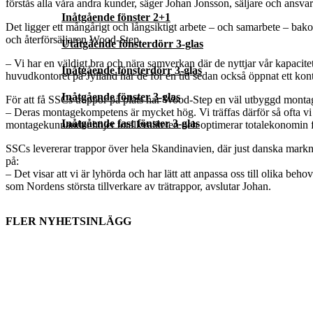
förstås alla våra andra kunder, säger Johan Jonsson, säljare och ansv
Inåtgående fönster 2+1
Det ligger ett mångårigt och långsiktigt arbete – och samarbete – ba
och återförsäljaren Wood-Step.
Utåtgående fönsterdörr 3-glas
– Vi har en väldigt bra och nära samverkan där de nyttjar vår kapacite
Inåtgående fönsterdörr 3-glas
huvudkontoret på Jylland har de för en tid sedan också öppnat ett ko
Inåtgående fönster 3-glas
För att få SSCs trappor på plats har Wood-Step en väl utbyggd monta
– Deras montagekompetens är mycket hög. Vi träffas därför så ofta vi k
Inåtgående fast fönster 3-glas
montagekunnandet höjer totalkvaliteten och optimerar totalekonomin 
SSCs levererar trappor över hela Skandinavien, där just danska marknade
på:
– Det visar att vi är lyhörda och har lätt att anpassa oss till olika b
som Nordens största tillverkare av trätrappor, avslutar Johan.
FLER NYHETSINLÄGG