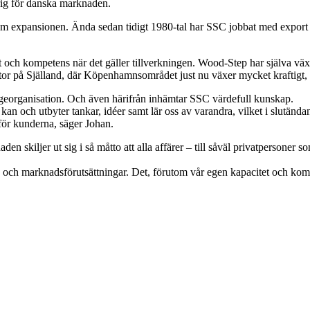
arig för danska marknaden.
kom expansionen. Ända sedan tidigt 1980-tal har SSC jobbat med export
t och kompetens när det gäller tillverkningen. Wood-Step har själva väx
ntor på Själland, där Köpenhamnsområdet just nu växer mycket kraftigt,
georganisation. Och även härifrån inhämtar SSC värdefull kunskap.
an och utbyter tankar, idéer samt lär oss av varandra, vilket i slutändan
för kunderna, säger Johan.
n skiljer ut sig i så måtto att alla affärer – till såväl privatpersoner s
ehov och marknadsförutsättningar. Det, förutom vår egen kapacitet och komp