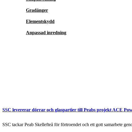
Gradänger
Elementskydd
Anpassad inredning
SSC levererar dörrar och glaspartier till Peabs projekt ACE Pow
SSC tackar Peab Skellefteå för förtroendet och ett gott samarbete genom