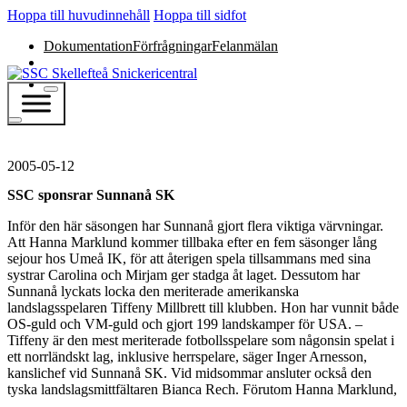
Hoppa till huvudinnehåll
Hoppa till sidfot
Dokumentation
Förfrågningar
Felanmälan
2005-05-12
SSC sponsrar Sunnanå SK
Inför den här säsongen har Sunnanå gjort flera viktiga värvningar.
Att Hanna Marklund kommer tillbaka efter en fem säsonger lång
sejour hos Umeå IK, för att återigen spela tillsammans med sina
systrar Carolina och Mirjam ger stadga åt laget. Dessutom har
Sunnanå lyckats locka den meriterade amerikanska
landslagsspelaren Tiffeny Millbrett till klubben. Hon har vunnit både
OS-guld och VM-guld och gjort 199 landskamper för USA. –
Tiffeny är den mest meriterade fotbollsspelare som någonsin spelat i
ett norrländskt lag, inklusive herrspelare, säger Inger Arnesson,
kanslichef vid Sunnanå SK. Vid midsommar ansluter också den
tyska landslagsmittfältaren Bianca Rech. Förutom Hanna Marklund,
…