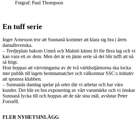
Fotgraf: Paul Thompson
En tuff serie
Inger Arnesson tror att Sunnanå kommer att klara sig bra i årets
damallsvenska.
– Tredjeplats bakom Umeå och Malmö känns fri för flera lag och vi
kan vara ett av dem. Men det är en jämn serie så det blir tufft att nå
så högt.
Hon hoppas att värvningarna av de två världsstjärnorna ska locka
mer publik till lagets hemmamatcher och välkomnar SSC:s initiativ
att sponsra klubben.
– Sunnanås damlag spelar på orter där vi arbetar och har våra
kunder. Det blir en bra exponering av vårt varumärke och vi önskar
Sunnanå lycka till och hoppas att de når sina mål, avslutar Peter
Forsséll.
FLER NYHETSINLÄGG