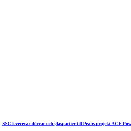
SSC levererar dörrar och glaspartier till Peabs projekt ACE Pow