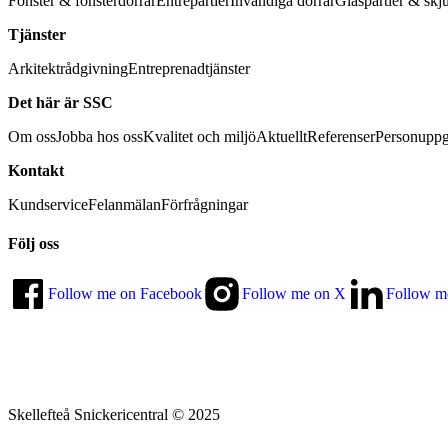
Fönster & fönsterdörrar
Entrépartier
Invändiga dörrar
Glaspartier & skj
Tjänster
Arkitektrådgivning
Entreprenadtjänster
Det här är SSC
Om oss
Jobba hos oss
Kvalitet och miljö
Aktuellt
Referenser
Personuppg
Kontakt
Kundservice
Felanmälan
Förfrågningar
Följ oss
Follow me on Facebook
Follow me on X
Follow m
Skellefteå Snickericentral © 2025