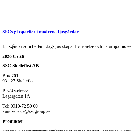
SSCs glaspartier i moderna ljusgårdar
Ljusgårdar som badar i dagsljus skapar liv, rörelse och naturliga mö
2026-05-26
SSC Skellefteå AB
Box 761
931 27 Skellefteå
Besöksadress:
Lagergatan 1A
Tel: 0910-72 59 00
kundservice@sscgroup.se
Produkter