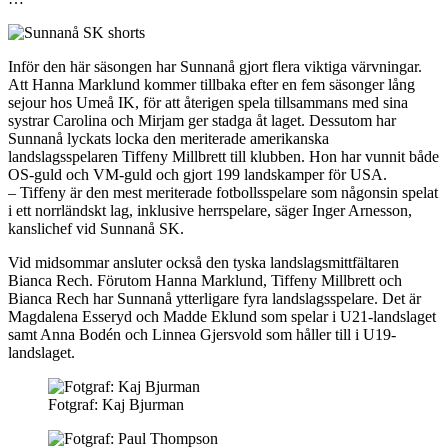
Inför den här säsongen har Sunnanå gjort flera viktiga värvningar.
Att Hanna Marklund kommer tillbaka efter en fem säsonger lång
sejour hos Umeå IK, för att återigen spela tillsammans med sina
systrar Carolina och Mirjam ger stadga åt laget. Dessutom har
Sunnanå lyckats locka den meriterade amerikanska
landslagsspelaren Tiffeny Millbrett till klubben. Hon har vunnit både
OS-guld och VM-guld och gjort 199 landskamper för USA.
– Tiffeny är den mest meriterade fotbollsspelare som någonsin spelat
i ett norrländskt lag, inklusive herrspelare, säger Inger Arnesson,
kanslichef vid Sunnanå SK.
Vid midsommar ansluter också den tyska landslagsmittfältaren
Bianca Rech. Förutom Hanna Marklund, Tiffeny Millbrett och
Bianca Rech har Sunnanå ytterligare fyra landslagsspelare. Det är
Magdalena Esseryd och Madde Eklund som spelar i U21-landslaget
samt Anna Bodén och Linnea Gjersvold som håller till i U19-
landslaget.
Fotgraf: Kaj Bjurman