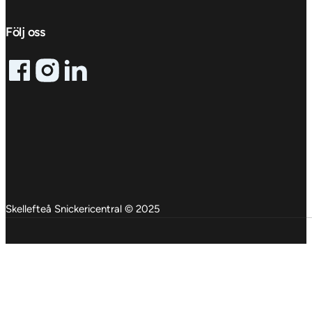
Följ oss
Follow me on Facebook
Follow me on X
Follow me on LinkedIn
Skellefteå Snickericentral © 2025