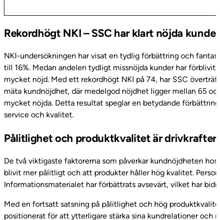
Rekordhögt NKI – SSC har klart nöjda kunde
NKI-undersökningen har visat en tydlig förbättring och fantas
till 16%. Medan andelen tydligt missnöjda kunder har förblivi
mycket nöjd. Med ett rekordhögt NKI på 74, har SSC överträffat
mäta kundnöjdhet, där medelgod nöjdhet ligger mellan 65 och
mycket nöjda. Detta resultat speglar en betydande förbättrin
service och kvalitet.
Pålitlighet och produktkvalitet är drivkraft
De två viktigaste faktorerna som påverkar kundnöjdheten hos 
blivit mer pålitligt och att produkter håller hög kvalitet. Per
Informationsmaterialet har förbättrats avsevärt, vilket har bidr
Med en fortsatt satsning på pålitlighet och hög produktkvalite
positionerat för att ytterligare stärka sina kundrelationer och