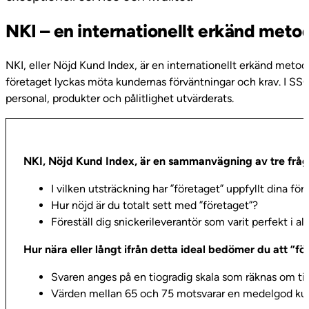
NKI – en internationellt erkänd meto
NKI, eller Nöjd Kund Index, är en internationellt erkänd metod f
företaget lyckas möta kundernas förväntningar och krav. I SSC 
personal, produkter och pålitlighet utvärderats.
NKI, Nöjd Kund Index, är en sammanvägning av tre fråg
I vilken utsträckning har ”företaget” uppfyllt dina fö
Hur nöjd är du totalt sett med ”företaget”?
Föreställ dig snickerileverantör som varit perfekt i a
Hur nära eller långt ifrån detta ideal bedömer du att ”fö
Svaren anges på en tiogradig skala som räknas om til
Värden mellan 65 och 75 motsvarar en medelgod ku