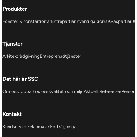
Produkter
Fönster & fönsterdörrar
Entrépartier
Invändiga dörrar
Glaspartier &
Tjänster
Arkitektrådgivning
Entreprenadtjänster
Det här är SSC
Om oss
Jobba hos oss
Kvalitet och miljö
Aktuellt
Referenser
Personu
Kontakt
Kundservice
Felanmälan
Förfrågningar