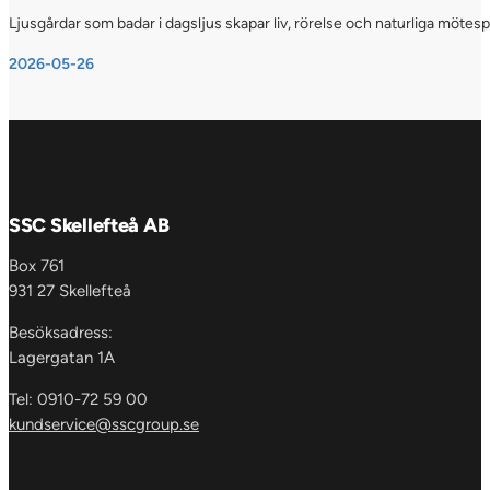
Ljusgårdar som badar i dagsljus skapar liv, rörelse och naturliga möte
2026-05-26
SSC Skellefteå AB
Box 761
931 27 Skellefteå
Besöksadress:
Lagergatan 1A
Tel: 0910-72 59 00
kundservice@sscgroup.se