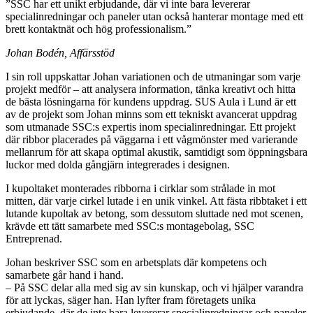
”SSC har ett unikt erbjudande, där vi inte bara levererar
specialinredningar och paneler utan också hanterar montage med ett
brett kontaktnät och hög professionalism.”
Johan Bodén, Affärsstöd
I sin roll uppskattar Johan variationen och de utmaningar som varje
projekt medför – att analysera information, tänka kreativt och hitta
de bästa lösningarna för kundens uppdrag. SUS Aula i Lund är ett
av de projekt som Johan minns som ett tekniskt avancerat uppdrag
som utmanade SSC:s expertis inom specialinredningar. Ett projekt
där ribbor placerades på väggarna i ett vågmönster med varierande
mellanrum för att skapa optimal akustik, samtidigt som öppningsbara
luckor med dolda gångjärn integrerades i designen.
I kupoltaket monterades ribborna i cirklar som strålade in mot
mitten, där varje cirkel lutade i en unik vinkel. Att fästa ribbtaket i ett
lutande kupoltak av betong, som dessutom sluttade ned mot scenen,
krävde ett tätt samarbete med SSC:s montagebolag, SSC
Entreprenad.
Johan beskriver SSC som en arbetsplats där kompetens och
samarbete går hand i hand.
– På SSC delar alla med sig av sin kunskap, och vi hjälper varandra
för att lyckas, säger han. Han lyfter fram företagets unika
erbjudande, där de inte bara levererar specialinredningar och paneler