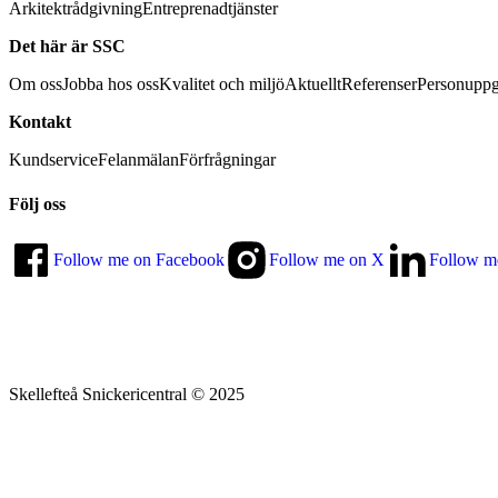
Arkitektrådgivning
Entreprenadtjänster
Det här är SSC
Om oss
Jobba hos oss
Kvalitet och miljö
Aktuellt
Referenser
Personuppg
Kontakt
Kundservice
Felanmälan
Förfrågningar
Följ oss
Follow me on Facebook
Follow me on X
Follow m
Skellefteå Snickericentral © 2025