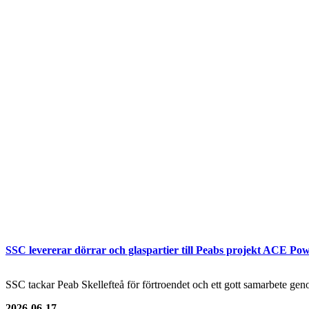
SSC levererar dörrar och glaspartier till Peabs projekt ACE Pow
SSC tackar Peab Skellefteå för förtroendet och ett gott samarbete genom
2026-06-17