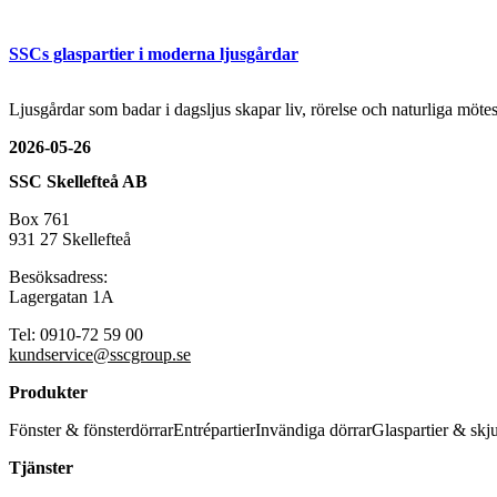
SSCs glaspartier i moderna ljusgårdar
Ljusgårdar som badar i dagsljus skapar liv, rörelse och naturliga mö
2026-05-26
SSC Skellefteå AB
Box 761
931 27 Skellefteå
Besöksadress:
Lagergatan 1A
Tel: 0910-72 59 00
kundservice@sscgroup.se
Produkter
Fönster & fönsterdörrar
Entrépartier
Invändiga dörrar
Glaspartier & skj
Tjänster