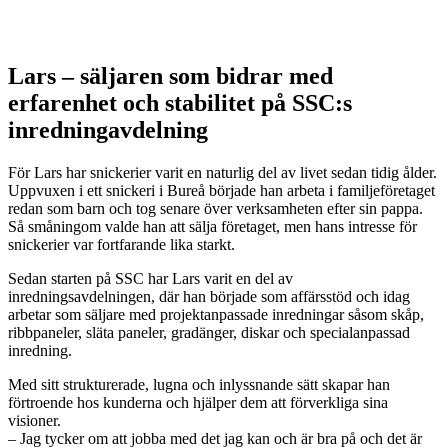
Lars – säljaren som bidrar med
erfarenhet och stabilitet på SSC:s
inredningavdelning
För Lars har snickerier varit en naturlig del av livet sedan tidig ålder.
Uppvuxen i ett snickeri i Bureå började han arbeta i familjeföretaget
redan som barn och tog senare över verksamheten efter sin pappa.
Så småningom valde han att sälja företaget, men hans intresse för
snickerier var fortfarande lika starkt.
Sedan starten på SSC har Lars varit en del av
inredningsavdelningen, där han började som affärsstöd och idag
arbetar som säljare med projektanpassade inredningar såsom skåp,
ribbpaneler, släta paneler, gradänger, diskar och specialanpassad
inredning.
Med sitt strukturerade, lugna och inlyssnande sätt skapar han
förtroende hos kunderna och hjälper dem att förverkliga sina
visioner.
– Jag tycker om att jobba med det jag kan och är bra på och det är