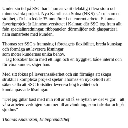
Under sin tid på SSC har Thomas varit delaktig i flera stora och
minnesvärda projekt. Nya Karolinska Solna (NKS) står ut som en
stolthet, där han ledde 35 montörer i ett enormt arbete. Ett annat
favoritprojekt är Linnéuniversitetet i Kalmar, där SSC tog fram allt
från specialinredningar, ribbpaneler, dörrmiljöer och glaspartier i
nära samarbete med kunden.
Thomas ser SSC:s framgång i företagets flexibilitet, breda kunskap
och förmåga att leverera lösningar
som möter kundernas unika behov.
– Jag försöker bidra med ett lugn och en trygghet, både internt och
för våra kunder, säger han.
Med sitt fokus på leveranssäkerhet och sin förmåga att skapa
struktur i komplexa projekt spelar Thomas en nyckelroll i att
säkerställa att SSC fortsätter leverera hög kvalitet och
kundanpassade lösningar.
”Det jag gillar bäst med min roll är att få se nyttan av det vi gör – att
våra arbeten verkligen kommer till användning, som i skolor och på
sjukhus”
Thomas Andersson, Entreprenadchef