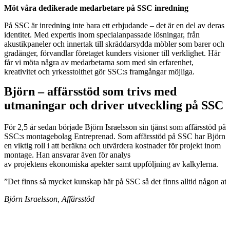
Möt våra dedikerade medarbetare på SSC inredning
På SSC är inredning inte bara ett erbjudande – det är en del av deras
identitet. Med expertis inom specialanpassade lösningar, från
akustikpaneler och innertak till skräddarsydda möbler som barer och
gradänger, förvandlar företaget kunders visioner till verklighet. Här
får vi möta några av medarbetarna som med sin erfarenhet,
kreativitet och yrkesstolthet gör SSC:s framgångar möjliga.
Björn – affärsstöd som trivs med
utmaningar och driver utveckling på SSC
För 2,5 år sedan började Björn Israelsson sin tjänst som affärsstöd på
SSC:s montagebolag Entreprenad. Som affärsstöd på SSC har Björn
en viktig roll i att beräkna och utvärdera kostnader för projekt inom
montage. Han ansvarar även för analys
av projektens ekonomiska apekter samt uppföljning av kalkylerna.
”Det finns så mycket kunskap här på SSC så det finns alltid någon att
Björn Israelsson, Affärsstöd