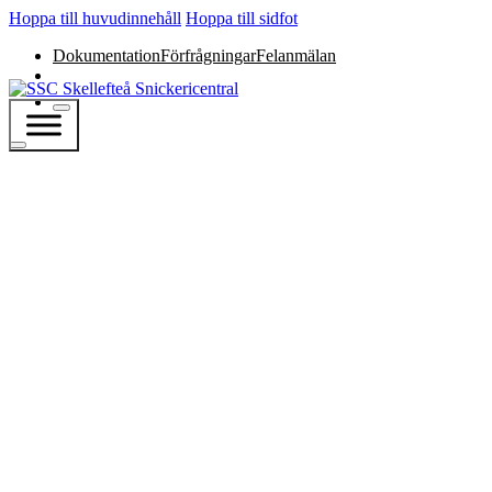
Hoppa till huvudinnehåll
Hoppa till sidfot
Dokumentation
Förfrågningar
Felanmälan