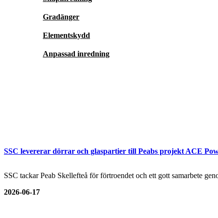
Gradänger
Elementskydd
Anpassad inredning
SSC levererar dörrar och glaspartier till Peabs projekt ACE Pow
SSC tackar Peab Skellefteå för förtroendet och ett gott samarbete genom
2026-06-17