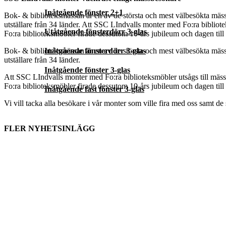
Inåtgående fönster 2+1
Bok- & biblioteksmässan är en av de största och mest välbesökta mässo
utställare från 34 länder. Att SSC LIndvalls monter med Fo:ra biblioteks
Utåtgående fönsterdörr 3-glas
Fo:ra biblioteksmöbler firade dessutom 10-års jubileum och dagen till
Bok- & biblioteksmässan är en av de största och mest välbesökta mässo
Inåtgående fönsterdörr 3-glas
utställare från 34 länder.
Inåtgående fönster 3-glas
Att SSC LIndvalls monter med Fo:ra biblioteksmöbler utsågs till mässans 
Fo:ra biblioteksmöbler firade dessutom 10-års jubileum och dagen till
Inåtgående fast fönster 3-glas
Vi vill tacka alla besökare i vår monter som ville fira med oss samt de 
FLER NYHETSINLÄGG