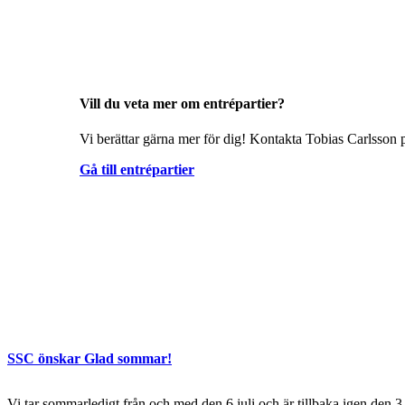
Vill du veta mer om entrépartier?
Vi berättar gärna mer för dig! Kontakta Tobias Carlsson p
Gå till entrépartier
SSC önskar Glad sommar!
Vi tar sommarledigt från och med den 6 juli och är tillbaka igen den 