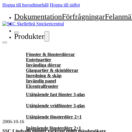
Hoppa till huvudinnehåll
Hoppa till sidfot
Dokumentation
Förfrågningar
Felanmä
Produkter
Fönster & fönsterdörrar
Entrépartier
Invändiga dörrar
Glaspartier & skjutdörrar
Inredning & skåp
Invändig panel
Elcentralfronter
Utåtgående fast fönster 3-glas
Utåtgående vridfönster 3-glas
Utåtgående fönsterdörr 2+1
2006-10-16
Inåtgående fönsterdörr 2+1
SSC Lindvalls monter vackrast enligt mässbesökare