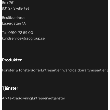
Box 761
931 27 Skellefteå
Besöksadress:
Lagergatan 1A
Tel: 0910-72 59 00
kundservice@sscgroup.se
Produkter
Fönster & fönsterdörrar
Entrépartier
Invändiga dörrar
Glaspartier &
Tjänster
Arkitektrådgivning
Entreprenadtjänster