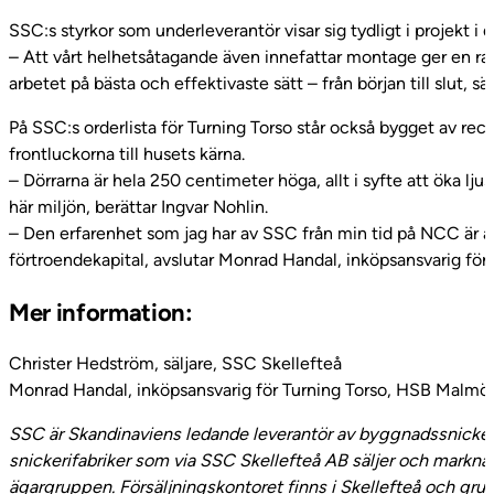
SSC:s styrkor som underleverantör visar sig tydligt i projekt i 
– Att vårt helhetsåtagande även innefattar montage ger en ra
arbetet på bästa och effektivaste sätt – från början till slut, 
På SSC:s orderlista för Turning Torso står också bygget av rec
frontluckorna till husets kärna.
– Dörrarna är hela 250 centimeter höga, allt i syfte att öka lj
här miljön, berättar Ingvar Nohlin.
– Den erfarenhet som jag har av SSC från min tid på NCC är att 
förtroendekapital, avslutar Monrad Handal, inköpsansvarig för 
Mer information:
Christer Hedström, säljare, SSC Skellefteå
Monrad Handal, inköpsansvarig för Turning Torso, HSB Malmö
SSC är Skandinaviens ledande leverantör av byggnadssnickerie
snickerifabriker som via SSC Skellefteå AB säljer och markna
ägargruppen. Försäljningskontoret finns i Skellefteå och gr