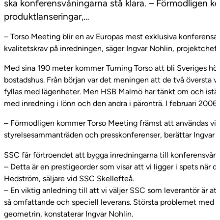
ska konferensvåningarna stå klara. – Förmodligen 
produktlanseringar,…
– Torso Meeting blir en av Europas mest exklusiva konferensan
kvalitetskrav på inredningen, säger Ingvar Nohlin, projektchef 
Med sina 190 meter kommer Turning Torso att bli Sveriges hög
bostadshus. Från början var det meningen att de två översta vå
fyllas med lägenheter. Men HSB Malmö har tänkt om och istäl
med inredning i lönn och den andra i päronträ. I februari 2006
– Förmodligen kommer Torso Meeting främst att användas vid 
styrelsesammanträden och presskonferenser, berättar Ingvar N
SSC får förtroendet att bygga inredningarna till konferensvån
– Detta är en prestigeorder som visar att vi ligger i spets när de
Hedström, säljare vid SSC Skellefteå.
– En viktig anledning till att vi väljer SSC som leverantör är att 
så omfattande och speciell leverans. Största problemet med 
geometrin, konstaterar Ingvar Nohlin.