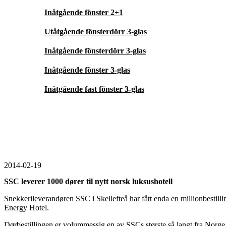
Inåtgående fönster 2+1
Utåtgående fönsterdörr 3-glas
Inåtgående fönsterdörr 3-glas
Inåtgående fönster 3-glas
Inåtgående fast fönster 3-glas
2014-02-19
SSC leverer 1000 dører til nytt norsk luksushotell
Snekkerileverandøren SSC i Skellefteå har fått enda en millionbestill
Energy Hotel.
Dørbestillingen er volummessig en av SSCs største så langt fra Norge 