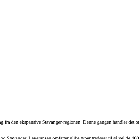
ing fra den ekspansive Stavanger-regionen. Denne gangen handler det om 
og Stavanger. Leveransen omfatter ulike typer tredører til så vel de 4