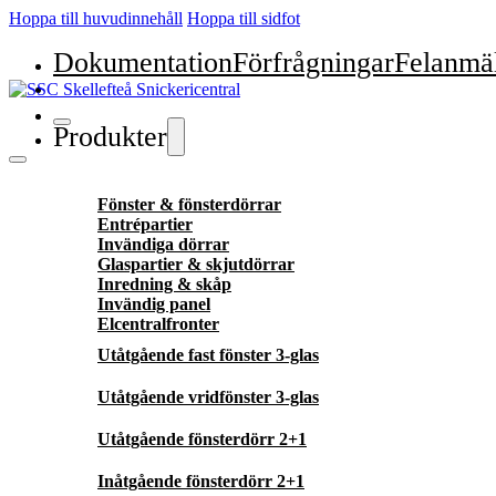
Hoppa till huvudinnehåll
Hoppa till sidfot
Dokumentation
Förfrågningar
Felanmä
Produkter
Fönster & fönsterdörrar
Entrépartier
Invändiga dörrar
Glaspartier & skjutdörrar
Inredning & skåp
Invändig panel
Elcentralfronter
Utåtgående fast fönster 3-glas
Utåtgående vridfönster 3-glas
Utåtgående fönsterdörr 2+1
Inåtgående fönsterdörr 2+1