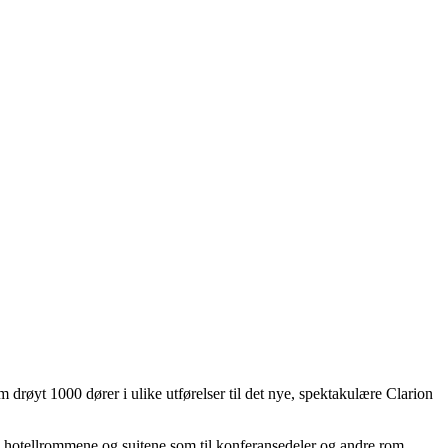
drøyt 1000 dører i ulike utførelser til det nye, spektakulære Clarion
00 hotellrommene og suitene som til konferansedeler og andre rom.