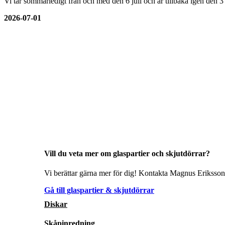
Vi tar sommarledigt från och med den 6 juli och är tillbaka igen den 
2026-07-01
Vill du veta mer om glaspartier och skjutdörrar?
Vi berättar gärna mer för dig! Kontakta Magnus Eriksson 
Gå till glaspartier & skjutdörrar
Diskar
Skåpinredning