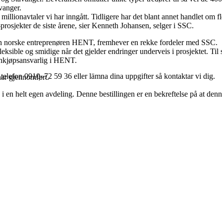
vanger.
 millionavtaler vi har inngått. Tidligere har det blant annet handlet om 
-prosjekter de siste årene, sier Kenneth Johansen, selger i SSC.
 den norske entreprenøren HENT, fremhever en rekke fordeler med SSC.
leksible og smidige når det gjelder endringer underveis i prosjektet. Til 
 innkjøpsansvarlig i HENT.
 telefon 0910–72 59 36 eller lämna dina uppgifter så kontaktar vi dig.
har gjennomført.
 i en helt egen avdeling. Denne bestillingen er en bekreftelse på at den