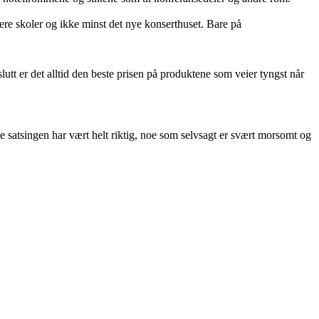
flere skoler og ikke minst det nye konserthuset. Bare på
slutt er det alltid den beste prisen på produktene som veier tyngst når
ne satsingen har vært helt riktig, noe som selvsagt er svært morsomt og