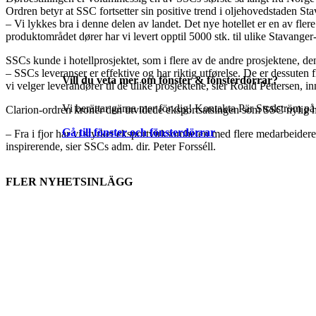
Ordren betyr at SSC fortsetter sin positive trend i oljehovedstaden Sta
– Vi lykkes bra i denne delen av landet. Det nye hotellet er en av flere
produktområdet dører har vi levert opptil 5000 stk. til ulike Stavanger
SSCs kunde i hotellprosjektet, som i flere av de andre prosjektene,
– SSCs leveranser er effektive og har riktig utførelse. De er dessuten f
Vill du veta mer om fönster & fönsterdörrar?
vi velger leverandører til de ulike prosjektene, sier Roald Pettersen,
Vi berättar gärna mer för dig! Kontakta Pär Stralström på
Clarion-ordren kroner den utvidede eksportsatsingen som SSC nylig 
Gå till fönster och fönsterdörrar
– Fra i fjor har vi styrket eksportvirksomheten med flere medarbeidere
inspirerende, sier SSCs adm. dir. Peter Forsséll.
FLER NYHETSINLÄGG