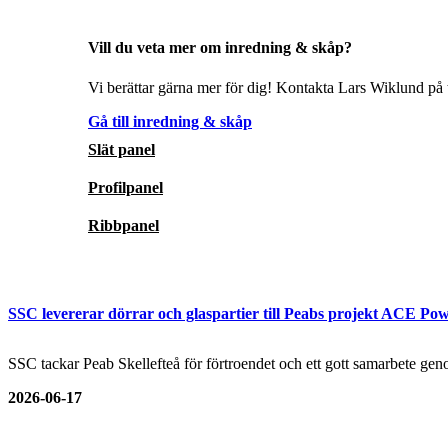
Vill du veta mer om inredning & skåp?
Vi berättar gärna mer för dig! Kontakta Lars Wiklund på t
Gå till inredning & skåp
Slät panel
Profilpanel
Ribbpanel
SSC levererar dörrar och glaspartier till Peabs projekt ACE Pow
SSC tackar Peab Skellefteå för förtroendet och ett gott samarbete genom
2026-06-17