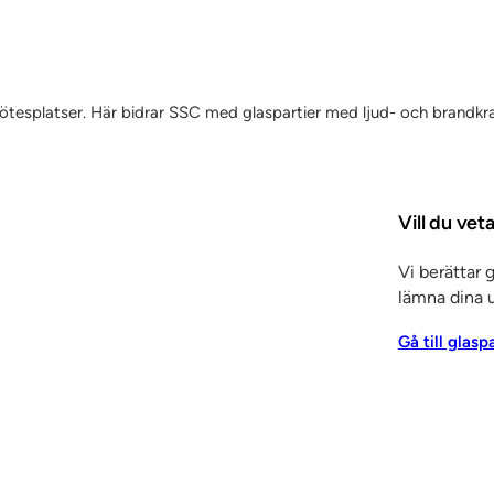
 mötesplatser. Här bidrar SSC med glaspartier med ljud- och brandkr
Vill du vet
Vi berättar 
lämna dina u
Gå till glasp
Tjänster
Arkitektrådgivning
Entreprenadtj
trépartier
Invändiga