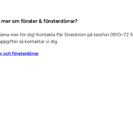
arolinska
a mer om fönster & fönsterdörrar?
arolinska
gärna mer för dig! Kontakta Pär Stralström på telefon 0910–72 5
rksamhet.
ppgifter så kontaktar vi dig.
ssad
er och fönsterdörrar
a akustik
de har vi