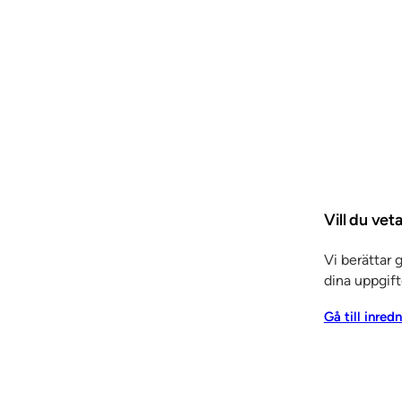
r & skjutdörrar
Inredning
 panel
Elcentralfronter
Vill du ve
Vi berättar 
dina uppgift
Gå till inred