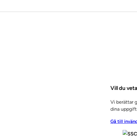
Vill du ve
Vi berättar 
dina uppgift
Gå till invän