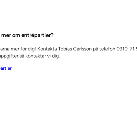
En annan
r, vilket
séll.
ta mer om entrépartier?
gärna mer för dig! Kontakta Tobias Carlsson på telefon 0910-71 5
ppgifter så kontaktar vi dig.
partier