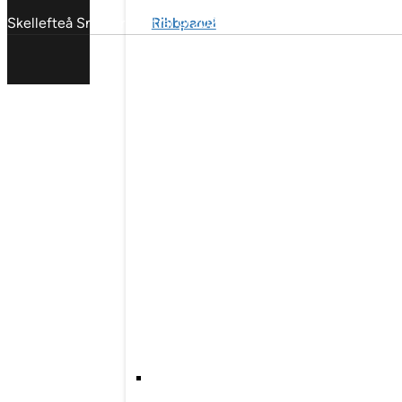
Ribbpanel
Skellefteå Snickericentral © 2025