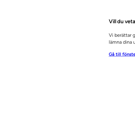
 från NCC som bygger en aula med 1 000 sittplatser på K
Vill du vet
belföreläsningar, seminarier och events. Tanken är att K
Vi berättar 
ar kopplade till Institutets forsknings- och utbildningsve
lämna dina u
SSC. Totalt handlar det om 5 400 kvadratmeter brandkla
Gå till fönst
mmer att vara prismaformad, allt i syfte att skapa en br
 paneler håller yttersta världsklass, säger Peter Forsséll.
SC Lindvalls i Kalix.
mer att bli en riktig storsäljare. Genom detta godkännan
vid SSC Lindvalls.
ör 4,5 miljoner kronor i en NC-maskin som är anpassad för
t en 17 meter lång UV-linje för ytbehandling av paneler.