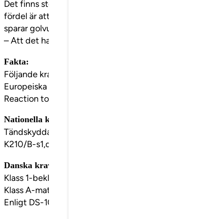
Det finns stora fördelar med paneler som har en högtryc
fördel är att panelen är lätt att rengöra och att panelen 
sparar golvutrymme i lokalen.
– Att det handlar om en naturlig träprodukt som är återvin
Fakta:
Följande krav och klassningar klarar SSC-panelen
Europeiska krav:
Reaction to Fire B-s1,d0
Nationella krav:
Tändskyddande beklädnad
K210/B-s1,d0
Danska krav:
Klass 1-beklädnad
Klass A-material.
Enligt DS-1065