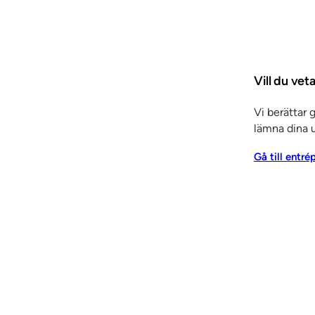
kslaminatyta. Speciellt förtjusta i dem är arkitekterna. 
inklusive ytskiktet bara kräver ett utrymme på 17 millimete
ningsbar är ytterligare ett stort plus, avslutar Peter Fors
Vill du ve
Vi berättar 
lämna dina u
Gå till entré