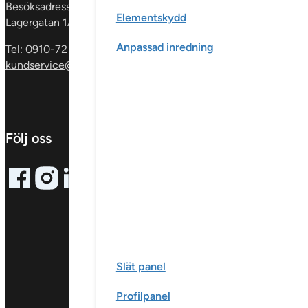
dörrar
Glaspartie
Besöksadress:
Elementskydd
& skåp
Invändig
Lagergatan 1A
Anpassad inredning
Tel: 0910-72 59 00
kundservice@sscgroup.se
Följ oss
Follow me on Facebook
Follow me on X
Follow me on LinkedIn
Slät panel
Profilpanel