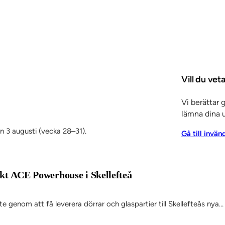
Vill du ve
Vi berättar 
lämna dina u
en 3 augusti (vecka 28–31).
Gå till invän
jekt ACE Powerhouse i Skellefteå
 genom att få leverera dörrar och glaspartier till Skellefteås nya…