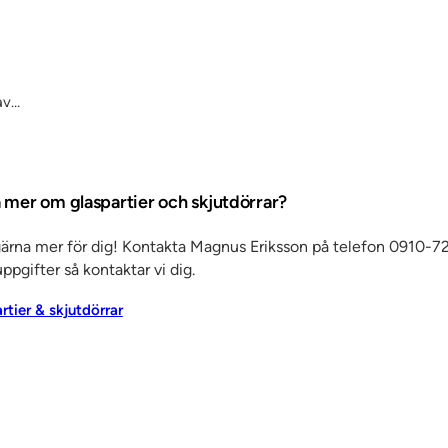
av…
a mer om glaspartier och skjutdörrar?
gärna mer för dig! Kontakta Magnus Eriksson på telefon 0910-72
ppgifter så kontaktar vi dig.
artier & skjutdörrar
Det här är SSC
Ko
änster
Om oss
Jobba hos oss
Kvalitet och
Ku
miljö
Aktuellt
Referenser
Personuppgiftspolicy