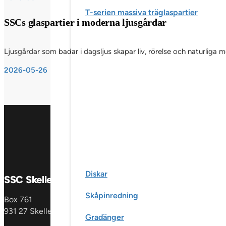
T-serien massiva träglaspartier
SSCs glaspartier i moderna ljusgårdar
Ljusgårdar som badar i dagsljus skapar liv, rörelse och naturliga
2026-05-26
Diskar
SSC Skellefteå AB
Produkter
Skåpinredning
Box 761
Fönster &
931 27 Skellefteå
fönsterdörrar
En
Gradänger