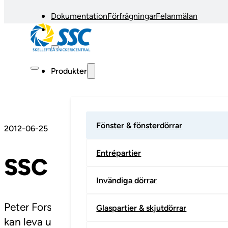
Dokumentation
Förfrågningar
Felanmälan
Produkter
Fönster & fönsterdörrar
2012-06-25
Entrépartier
SSC lanserar unik br
Invändiga dörrar
Peter Forsséll tror inte att det finns någon p
Glaspartier & skjutdörrar
kan leva upp till den europeiska brandklassen K