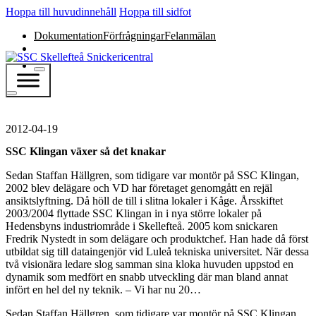
Hoppa till huvudinnehåll
Hoppa till sidfot
Dokumentation
Förfrågningar
Felanmälan
2012-04-19
SSC Klingan växer så det knakar
Sedan Staffan Hällgren, som tidigare var montör på SSC Klingan,
2002 blev delägare och VD har företaget genomgått en rejäl
ansiktslyftning. Då höll de till i slitna lokaler i Kåge. Årsskiftet
2003/2004 flyttade SSC Klingan in i nya större lokaler på
Hedensbyns industriområde i Skellefteå. 2005 kom snickaren
Fredrik Nystedt in som delägare och produktchef. Han hade då först
utbildat sig till dataingenjör vid Luleå tekniska universitet. När dessa
två visionära ledare slog samman sina kloka huvuden uppstod en
dynamik som medfört en snabb utveckling där man bland annat
infört en hel del ny teknik. – Vi har nu 20…
Sedan Staffan Hällgren, som tidigare var montör på SSC Klingan,