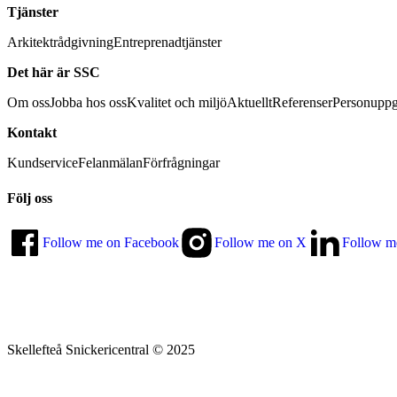
Tjänster
Arkitektrådgivning
Entreprenadtjänster
Det här är SSC
Om oss
Jobba hos oss
Kvalitet och miljö
Aktuellt
Referenser
Personuppg
Kontakt
Kundservice
Felanmälan
Förfrågningar
Följ oss
Follow me on Facebook
Follow me on X
Follow m
Skellefteå Snickericentral © 2025