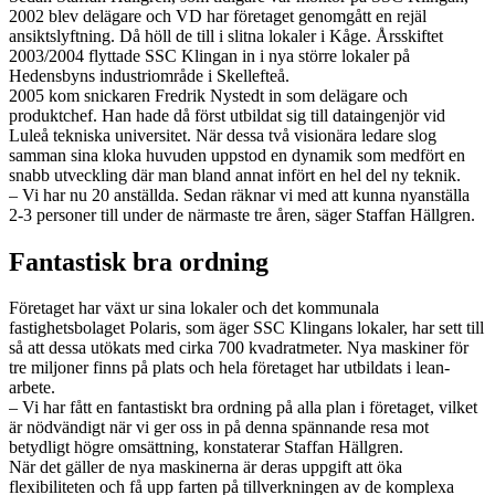
2002 blev delägare och VD har företaget genomgått en rejäl
ansiktslyftning. Då höll de till i slitna lokaler i Kåge. Årsskiftet
2003/2004 flyttade SSC Klingan in i nya större lokaler på
Hedensbyns industriområde i Skellefteå.
2005 kom snickaren Fredrik Nystedt in som delägare och
produktchef. Han hade då först utbildat sig till dataingenjör vid
Luleå tekniska universitet. När dessa två visionära ledare slog
samman sina kloka huvuden uppstod en dynamik som medfört en
snabb utveckling där man bland annat infört en hel del ny teknik.
– Vi har nu 20 anställda. Sedan räknar vi med att kunna nyanställa
2-3 personer till under de närmaste tre åren, säger Staffan Hällgren.
Fantastisk bra ordning
Företaget har växt ur sina lokaler och det kommunala
fastighetsbolaget Polaris, som äger SSC Klingans lokaler, har sett till
så att dessa utökats med cirka 700 kvadratmeter. Nya maskiner för
tre miljoner finns på plats och hela företaget har utbildats i lean-
arbete.
– Vi har fått en fantastiskt bra ordning på alla plan i företaget, vilket
är nödvändigt när vi ger oss in på denna spännande resa mot
betydligt högre omsättning, konstaterar Staffan Hällgren.
När det gäller de nya maskinerna är deras uppgift att öka
flexibiliteten och få upp farten på tillverkningen av de komplexa