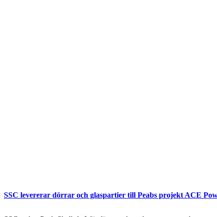
SSC levererar dörrar och glaspartier till Peabs projekt ACE Pow