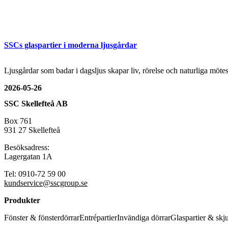
SSCs glaspartier i moderna ljusgårdar
Ljusgårdar som badar i dagsljus skapar liv, rörelse och naturliga mö
2026-05-26
SSC Skellefteå AB
Box 761
931 27 Skellefteå
Besöksadress:
Lagergatan 1A
Tel: 0910-72 59 00
kundservice@sscgroup.se
Produkter
Fönster & fönsterdörrar
Entrépartier
Invändiga dörrar
Glaspartier & skj