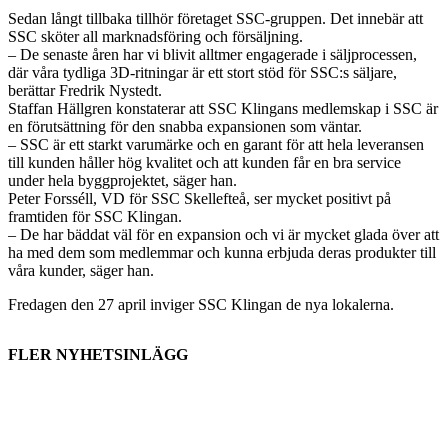
Sedan långt tillbaka tillhör företaget SSC-gruppen. Det innebär att
SSC sköter all marknadsföring och försäljning.
– De senaste åren har vi blivit alltmer engagerade i säljprocessen,
där våra tydliga 3D-ritningar är ett stort stöd för SSC:s säljare,
berättar Fredrik Nystedt.
Staffan Hällgren konstaterar att SSC Klingans medlemskap i SSC är
en förutsättning för den snabba expansionen som väntar.
– SSC är ett starkt varumärke och en garant för att hela leveransen
till kunden håller hög kvalitet och att kunden får en bra service
under hela byggprojektet, säger han.
Peter Forsséll, VD för SSC Skellefteå, ser mycket positivt på
framtiden för SSC Klingan.
– De har bäddat väl för en expansion och vi är mycket glada över att
ha med dem som medlemmar och kunna erbjuda deras produkter till
våra kunder, säger han.
Fredagen den 27 april inviger SSC Klingan de nya lokalerna.
FLER NYHETSINLÄGG