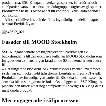
produkterna. SSC Klingan tillverkar glaspartier, innerdörrar och
entrépartier, varav den största produktgruppen utgörs av glaspartier.
Produkterna beställs bland annat till kontor, sjukhus, äldreboenden
och skolor.
– Allt specialtillverkas och det finns inga färdiga modeller i lagret,
berättar Fredrik Nystedt.
Fasader till MOOD Stockholm
SSC Klingans senaste prestigeprojekt är tillverkningen av
butiksfasaderna till den exklusiva gallerian MOOD Stockholm som
invigdes den 23 mars. Ingen fasad till de 60 butikerna är den andra
lik.
– Det fungerade klockrent. Sex butiksfasader i veckan levererades
så det var ett mycket tight tidsschema, konstaterar Fredrik Nystedt.
Produktion av invändiga glaspartier till Risløkka kompetansesenter,
som ska bli en stor gymnasieskola i Oslo, ligger nu i SSC Klingans
pipeline och historiskt är nog entrépartiet till Sveriges Riksdag deras
mest kända produkt.
Mer engagerade i säljprocessen