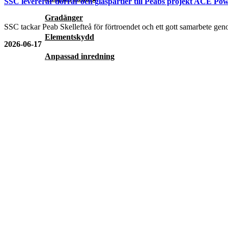
SSC levererar dörrar och glaspartier till Peabs projekt ACE Pow
Gradänger
SSC tackar Peab Skellefteå för förtroendet och ett gott samarbete genom
Elementskydd
2026-06-17
Anpassad inredning