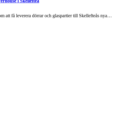
erhouse i Skellefteå
 att få leverera dörrar och glaspartier till Skellefteås nya…