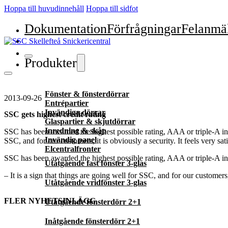
Hoppa till huvudinnehåll
Hoppa till sidfot
Dokumentation
Förfrågningar
Felanmä
Produkter
Fönster & fönsterdörrar
2013-09-26
Entrépartier
Invändiga dörrar
SSC gets highest credit rating
Glaspartier & skjutdörrar
Inredning & skåp
SSC has been awarded the highest possible rating, AAA or triple-A in ev
Invändig panel
SSC, and for our customers, it is obviously a security. It feels very sat
Elcentralfronter
SSC has been awarded the highest possible rating, AAA or triple-A in 
Utåtgående fast fönster 3-glas
– It is a sign that things are going well for SSC, and for our customers, 
Utåtgående vridfönster 3-glas
FLER NYHETSINLÄGG
Utåtgående fönsterdörr 2+1
Inåtgående fönsterdörr 2+1