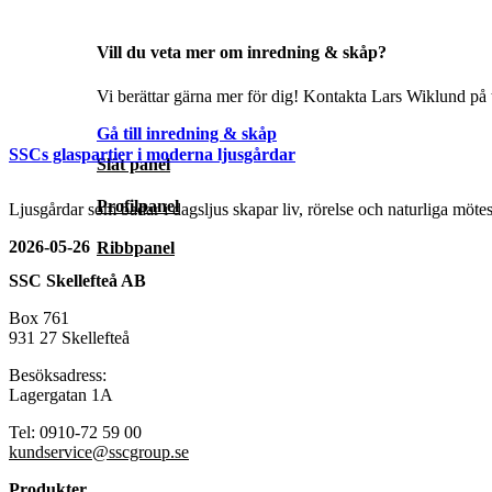
Vill du veta mer om inredning & skåp?
Vi berättar gärna mer för dig! Kontakta Lars Wiklund på t
Gå till inredning & skåp
SSCs glaspartier i moderna ljusgårdar
Slät panel
Profilpanel
Ljusgårdar som badar i dagsljus skapar liv, rörelse och naturliga mö
2026-05-26
Ribbpanel
SSC Skellefteå AB
Box 761
931 27 Skellefteå
Besöksadress:
Lagergatan 1A
Tel: 0910-72 59 00
kundservice@sscgroup.se
Produkter