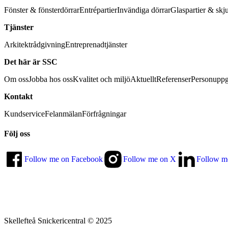
Fönster & fönsterdörrar
Entrépartier
Invändiga dörrar
Glaspartier & skj
Tjänster
Arkitektrådgivning
Entreprenadtjänster
Det här är SSC
Om oss
Jobba hos oss
Kvalitet och miljö
Aktuellt
Referenser
Personuppg
Kontakt
Kundservice
Felanmälan
Förfrågningar
Följ oss
Follow me on Facebook
Follow me on X
Follow m
Skellefteå Snickericentral © 2025