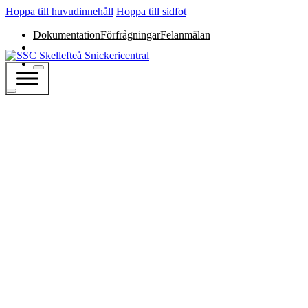
Hoppa till huvudinnehåll
Hoppa till sidfot
Dokumentation
Förfrågningar
Felanmälan