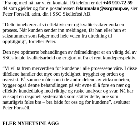
“Fra og med nå har vi én kontakt. På telefon er det
+46 910-72 59
44
som gjelder og for e-postadressen
felanmalan@sscgroup.se
, sier
Peter Forsséll, adm. dir. i SSC Skellefteå AB.
“Dette innebærer at vi effektiviserer og kvalitetssikrer enda en
prosess. Når kunden sender inn meldingen, får han eller hun et
saksnummer som følger med hele veien fra utredning til
oppfølging”, forteller Peter.
Den nye optimerte behandlingen av feilmeldinger er en viktig del av
SSCs totale kvalitetsarbeid og er gjort ut fra et rent kundeperspektiv.
“Vi vil ta frem merverdien for kundene i alle prosessene våre. I disse
tilfellene handler det mye om tydelighet, trygghet og orden og
oversikt. På samme måte som i de andre delene av virksomheten,
bygger også denne behandlingen på vår evne til å føre en nær og
effektiv kundedialog med riktige og raske analyser og svar. Nå har
vi skapt en rasjonell systematikk som støtter dette, noe som
naturligvis føles bra – bra både for oss og for kundene”, avslutter
Peter Forsséll.
FLER NYHETSINLÄGG