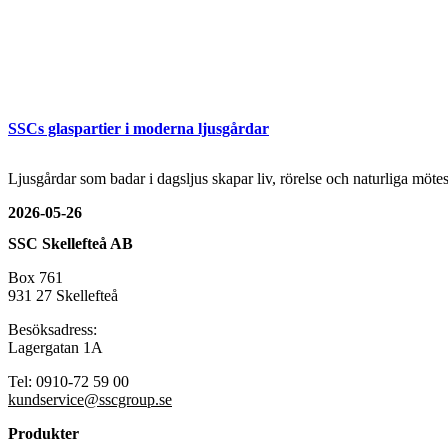
SSCs glaspartier i moderna ljusgårdar
Ljusgårdar som badar i dagsljus skapar liv, rörelse och naturliga mö
2026-05-26
SSC Skellefteå AB
Box 761
931 27 Skellefteå
Besöksadress:
Lagergatan 1A
Tel: 0910-72 59 00
kundservice@sscgroup.se
Produkter